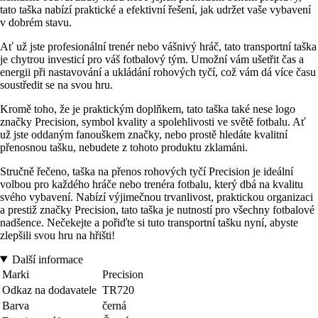
tato taška nabízí praktické a efektivní řešení, jak udržet vaše vybavení
v dobrém stavu.
Ať už jste profesionální trenér nebo vášnivý hráč, tato transportní taška
je chytrou investicí pro váš fotbalový tým. Umožní vám ušetřit čas a
energii při nastavování a ukládání rohových tyčí, což vám dá více času
soustředit se na svou hru.
Kromě toho, že je praktickým doplňkem, tato taška také nese logo
značky Precision, symbol kvality a spolehlivosti ve světě fotbalu. Ať
už jste oddaným fanouškem značky, nebo prostě hledáte kvalitní
přenosnou tašku, nebudete z tohoto produktu zklamáni.
Stručně řečeno, taška na přenos rohových tyčí Precision je ideální
volbou pro každého hráče nebo trenéra fotbalu, který dbá na kvalitu
svého vybavení. Nabízí výjimečnou trvanlivost, praktickou organizaci
a prestiž značky Precision, tato taška je nutností pro všechny fotbalové
nadšence. Nečekejte a pořiďte si tuto transportní tašku nyní, abyste
zlepšili svou hru na hřišti!
Další informace
Marki
Precision
Odkaz na dodavatele
TR720
Barva
černá