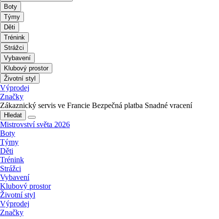
Boty
Týmy
Děti
Trénink
Strážci
Vybavení
Klubový prostor
Životní styl
Výprodej
Značky
Zákaznický servis ve Francie
Bezpečná platba
Snadné vracení
Hledat
Mistrovství světa 2026
Boty
Týmy
Děti
Trénink
Strážci
Vybavení
Klubový prostor
Životní styl
Výprodej
Značky