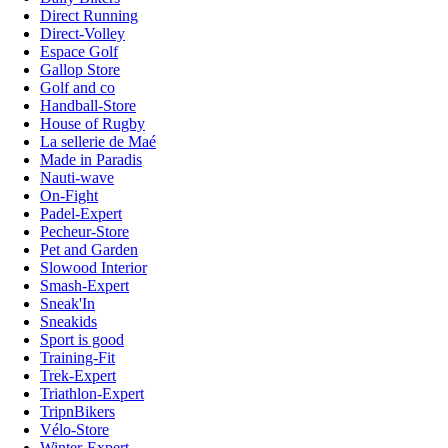
Direct Running
Direct-Volley
Espace Golf
Gallop Store
Golf and co
Handball-Store
House of Rugby
La sellerie de Maé
Made in Paradis
Nauti-wave
On-Fight
Padel-Expert
Pecheur-Store
Pet and Garden
Slowood Interior
Smash-Expert
Sneak'In
Sneakids
Sport is good
Training-Fit
Trek-Expert
Triathlon-Expert
TripnBikers
Vélo-Store
Winter-Expert