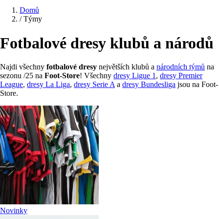
Domů
/
Týmy
Fotbalové dresy klubů a národů
Najdi všechny
fotbalové dresy
největších klubů a
národních týmů
na
sezonu /25 na
Foot-Store
! Všechny
dresy Ligue 1
,
dresy Premier
League
,
dresy La Liga
,
dresy Serie A
a
dresy Bundesliga
jsou na Foot-
Store.
Novinky