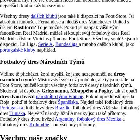
největších klubů každou sezónu.
Všechny dresy
dalších klubů
jsou také k dispozici na Foot-Store. Jsi
absolutní fanoušek Fernandese a hledáš dres Manchester United s
číslem
Rashford
? To je možné. Pokud jsi naopak vášnivým
fanouškem Real Madrid, můžeš si koupit svůj fotbalový dres Real
Madrid s číslem Vinicius přímo na Foot-Store. Všechny soutěže jsou k
dispozici, La Liga,
Serie A
,
Bundesliga
a mnoho dalších klubů, jako
portugalské kluby
například.
Fotbalový dres Národních Týmů
Vidíme tě přicházet, že si myslíš, že jsme nezapomněli na
dresy
národních týmů
? Mistrovství světa už proběhlo, ale ty jsou stále na
Foot-Store, můžeš koupit všechny fotbalové dresy národních týmů.
Sledoval jsi úspěchy
Griezmanna, Mbappého a Pogby
, tak si opatři
dres dvou hvězd
národního týmu Francie
. Pokud upřednostňuješ la
Roja, pořiď si fotbalový dres
Španělska
. Najdeš také fotbalový dres
Portugalska
, fotbalový dres
Brazílie
, fotbalový dres Alžírska, fotbalový
dres
Tuniska
. Největší národy Jižní Ameriky jsou také přítomny.
Fotbalový dres dvou hvězd
Argentiny
,
fotbalový dres Mexika
a
fotbalový dres
Kolumbie
jsou všechny přítomny.
Všechny naše značky