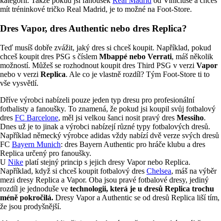
kategorii. Takže pokud jsi fanoušek
Real Madrid
od Viniciuse a chceš
mít tréninkové tričko Real Madrid, je to možné na Foot-Store.
Dres Vapor, dres Authentic nebo dres Replica?
Teď musíš dobře zvážit, jaký dres si chceš koupit. Například, pokud
chceš koupit dres PSG s číslem
Mbappé nebo Verrati
, máš několik
možností. Můžeš se rozhodnout koupit dres Third PSG v verzi
Vapor
nebo v verzi
Replica
. Ale co je vlastně rozdíl? Tým Foot-Store ti to
vše vysvětlí.
Dříve výrobci nabízeli pouze jeden typ dresu pro profesionální
fotbalisty a fanoušky. To znamená, že pokud jsi koupil svůj fotbalový
dres
FC Barcelone
, měl jsi velkou šanci nosit pravý dres
Messiho
.
Dnes už je to jinak a výrobci nabízejí různé typy fotbalových dresů.
Například německý výrobce adidas vždy nabízí dvě verze svých dresů
FC
Bayern Munich
: dres Bayern Authentic pro hráče klubu a dres
Replica určený pro fanoušky.
U
Nike
platí stejný princip s jejich dresy Vapor nebo Replica.
Například, když si chceš koupit fotbalový dres
Chelsea
, máš na výběr
mezi dresy Replica a Vapor. Oba jsou pravé fotbalové dresy, jediný
rozdíl je jednoduše ve
technologii, která je u dresů Replica trochu
méně pokročilá.
Dresy Vapor a Authentic se od dresů Replica liší tím,
že jsou prodyšnější.