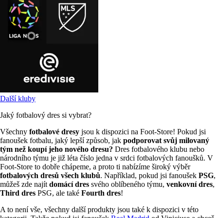
Další kluby
Jaký fotbalový dres si vybrat?
Všechny
fotbalové dresy
jsou k dispozici na Foot-Store! Pokud jsi
fanoušek fotbalu, jaký lepší způsob, jak
podporovat svůj milovaný
tým než koupí jeho nového dresu?
Dres fotbalového klubu nebo
národního týmu je již léta číslo jedna v srdci fotbalových fanoušků. V
Foot-Store to dobře chápeme, a proto ti nabízíme široký výběr
fotbalových dresů všech klubů
. Například, pokud jsi fanoušek
PSG
,
můžeš zde najít
domácí dres
svého oblíbeného týmu,
venkovní dres
,
Third dres
PSG, ale také
Fourth dres
!
A to není vše, všechny další produkty jsou také k dispozici v této