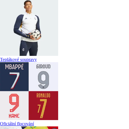
Teplákové soupravy
Oficiální flocování