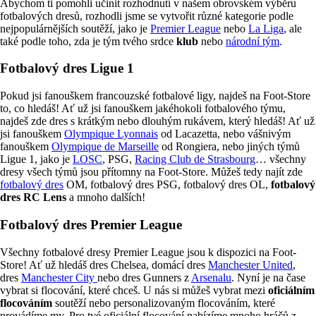
Abychom ti pomohli učinit rozhodnutí v našem obrovském výběru
fotbalových dresů, rozhodli jsme se vytvořit různé kategorie podle
nejpopulárnějších soutěží, jako je
Premier League
nebo
La Liga
, ale
také podle toho, zda je tým tvého srdce
klub
nebo
národní tým
.
Fotbalový dres Ligue 1
Pokud jsi fanouškem francouzské fotbalové ligy, najdeš na Foot-Store
to, co hledáš! Ať už jsi fanouškem jakéhokoli fotbalového týmu,
najdeš zde dres s krátkým nebo dlouhým rukávem, který hledáš! Ať už
jsi fanouškem
Olympique Lyonnais
od Lacazetta, nebo vášnivým
fanouškem
Olympique de Marseille
od Rongiera, nebo jiných týmů
Ligue 1, jako je
LOSC
, PSG,
Racing Club de Strasbourg
… všechny
dresy všech týmů jsou přítomny na Foot-Store. Můžeš tedy najít zde
fotbalový dres
OM, fotbalový dres PSG, fotbalový dres OL,
fotbalový
dres RC Lens
a mnoho dalších!
Fotbalový dres Premier League
Všechny fotbalové dresy Premier League jsou k dispozici na Foot-
Store! Ať už hledáš dres Chelsea, domácí dres
Manchester United
,
dres
Manchester City
nebo dres Gunners z
Arsenalu
. Nyní je na čase
vybrat si flocování, které chceš. U nás si můžeš vybrat mezi
oficiálním
flocováním
soutěží nebo personalizovaným flocováním, které
provádíme my. Pro tvé oficiální flocování nabízíme mnoho hráčů z