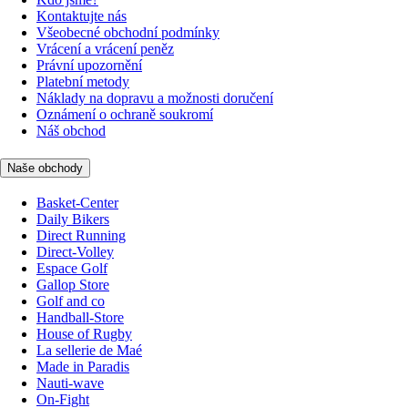
Kontaktujte nás
Všeobecné obchodní podmínky
Vrácení a vrácení peněz
Právní upozornění
Platební metody
Náklady na dopravu a možnosti doručení
Oznámení o ochraně soukromí
Náš obchod
Naše obchody
Basket-Center
Daily Bikers
Direct Running
Direct-Volley
Espace Golf
Gallop Store
Golf and co
Handball-Store
House of Rugby
La sellerie de Maé
Made in Paradis
Nauti-wave
On-Fight