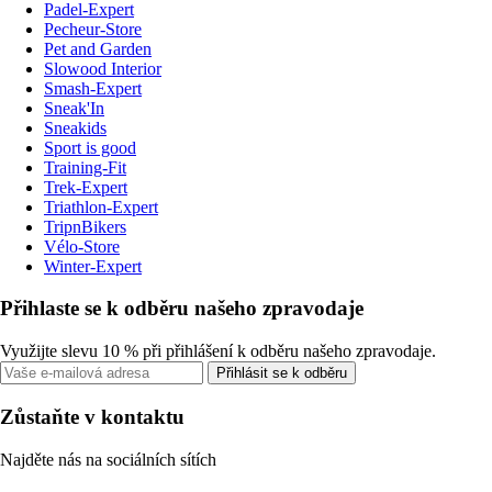
Padel-Expert
Pecheur-Store
Pet and Garden
Slowood Interior
Smash-Expert
Sneak'In
Sneakids
Sport is good
Training-Fit
Trek-Expert
Triathlon-Expert
TripnBikers
Vélo-Store
Winter-Expert
Přihlaste se k odběru našeho zpravodaje
Využijte slevu 10 % při přihlášení k odběru našeho zpravodaje.
Přihlásit se k odběru
Zůstaňte v kontaktu
Najděte nás na sociálních sítích