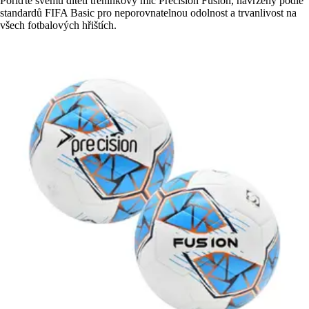
Pořiďte svému dítěti tréninkový míč Precision Fusion, navržený podle
standardů FIFA Basic pro neporovnatelnou odolnost a trvanlivost na
všech fotbalových hřištích.