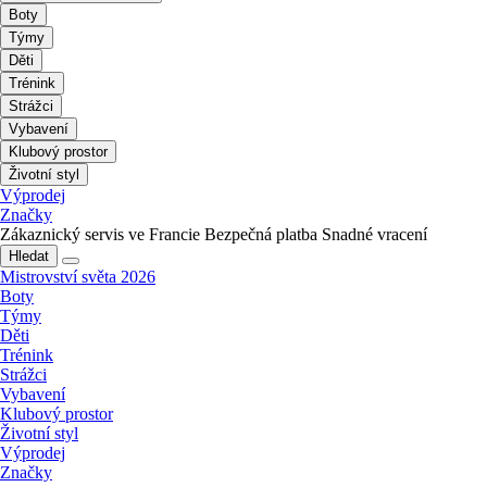
Boty
Týmy
Děti
Trénink
Strážci
Vybavení
Klubový prostor
Životní styl
Výprodej
Značky
Zákaznický servis ve Francie
Bezpečná platba
Snadné vracení
Hledat
Mistrovství světa 2026
Boty
Týmy
Děti
Trénink
Strážci
Vybavení
Klubový prostor
Životní styl
Výprodej
Značky