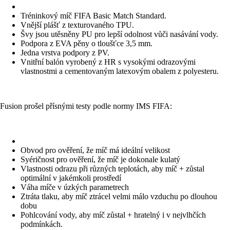
Tréninkový míč FIFA Basic Match Standard.
Vnější plášť z texturovaného TPU.
Švy jsou utěsněny PU pro lepší odolnost vůči nasávání vody.
Podpora z EVA pěny o tloušťce 3,5 mm.
Jedna vrstva podpory z PV.
Vnitřní balón vyrobený z HR s vysokými odrazovými
vlastnostmi a cementovaným latexovým obalem z polyesteru.
Fusion prošel přísnými testy podle normy IMS FIFA:
Obvod pro ověření, že míč má ideální velikost
Syéričnost pro ověření, že míč je dokonale kulatý
Vlastnosti odrazu při různých teplotách, aby míč + zůstal
optimální v jakémkoli prostředí
Váha míče v úzkých parametrech
Ztráta tlaku, aby míč ztrácel velmi málo vzduchu po dlouhou
dobu
Pohlcování vody, aby míč zůstal + hratelný i v nejvlhčích
podmínkách.