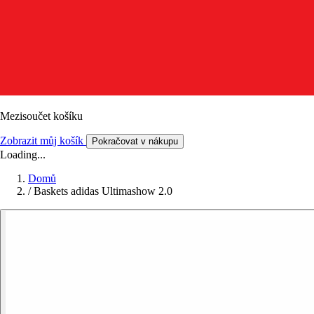
Mezisoučet košíku
Zobrazit můj košík
Pokračovat v nákupu
Loading...
Domů
/
Baskets adidas Ultimashow 2.0