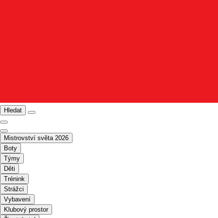
Hledat
Mistrovství světa 2026
Boty
Týmy
Děti
Trénink
Strážci
Vybavení
Klubový prostor