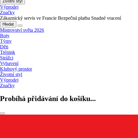
Životní styl
Výprodej
Značky
Zákaznický servis ve Francie
Bezpečná platba
Snadné vracení
Hledat
Mistrovství světa 2026
Boty
Týmy
Děti
Trénink
Strážci
Vybavení
Klubový prostor
Životní styl
Výprodej
Značky
Probíhá přidávání do košíku...