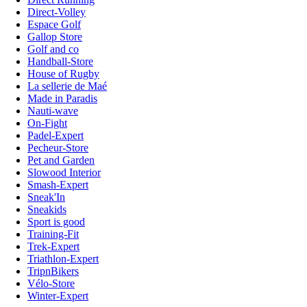
Direct-Volley
Espace Golf
Gallop Store
Golf and co
Handball-Store
House of Rugby
La sellerie de Maé
Made in Paradis
Nauti-wave
On-Fight
Padel-Expert
Pecheur-Store
Pet and Garden
Slowood Interior
Smash-Expert
Sneak'In
Sneakids
Sport is good
Training-Fit
Trek-Expert
Triathlon-Expert
TripnBikers
Vélo-Store
Winter-Expert