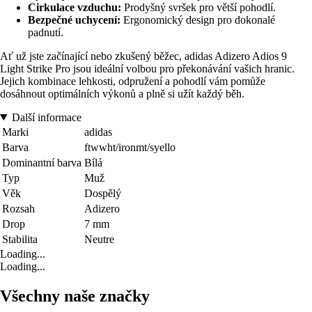
Cirkulace vzduchu:
Prodyšný svršek pro větší pohodlí.
Bezpečné uchycení:
Ergonomický design pro dokonalé
padnutí.
Ať už jste začínající nebo zkušený běžec, adidas Adizero Adios 9
Light Strike Pro jsou ideální volbou pro překonávání vašich hranic.
Jejich kombinace lehkosti, odpružení a pohodlí vám pomůže
dosáhnout optimálních výkonů a plně si užít každý běh.
Další informace
Marki
adidas
Barva
ftwwht/ironmt/syello
Dominantní barva
Bílá
Typ
Muž
Věk
Dospělý
Rozsah
Adizero
Drop
7 mm
Stabilita
Neutre
Loading...
Loading...
Všechny naše značky