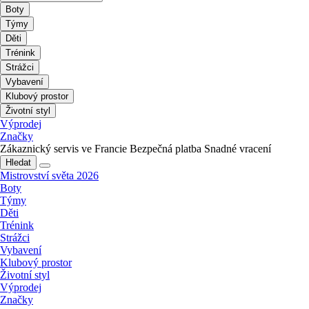
Boty
Týmy
Děti
Trénink
Strážci
Vybavení
Klubový prostor
Životní styl
Výprodej
Značky
Zákaznický servis ve Francie
Bezpečná platba
Snadné vracení
Hledat
Mistrovství světa 2026
Boty
Týmy
Děti
Trénink
Strážci
Vybavení
Klubový prostor
Životní styl
Výprodej
Značky