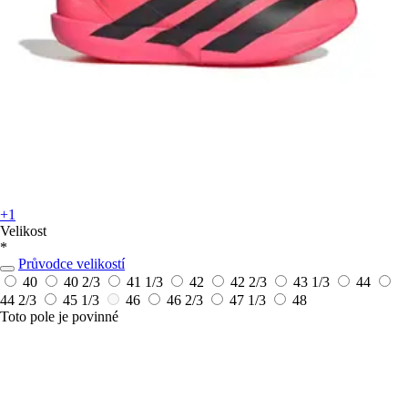
+1
Velikost
*
Průvodce velikostí
40
40 2/3
41 1/3
42
42 2/3
43 1/3
44
44 2/3
45 1/3
46
46 2/3
47 1/3
48
Toto pole je povinné