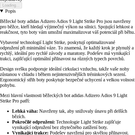
Loading...
Popis
Běžecké boty adidas Adizero Adios 9 Light Strike Pro jsou navrženy
pro běžce, kteří hledají výjimečný výkon na silnici. Spojující lehkost a
reakčnost, tyto boty vám umožní maximalizovat váš potenciál při běhu.
Vybavené technologií Light Strike, poskytují optimalizované
odpružení při minimální váze. To znamená, že každý krok je plynulý a
rychlý, ideální pro rychlé závody a maratony. Podešev má vynikající
trakci, zajišťující optimální přilnavost na různých typech povrchů.
Design svršku podporuje ideální cirkulaci vzduchu, takže vaše nohy
zůstanou v chladu i během nejintenzivnějších tréninkových sezení.
Ergonomický střih boty poskytuje bezpečné uchycení a velkou volnost
pohybu.
Mezi hlavní vlastnosti běžeckých bot adidas Adizero Adios 9 Light
Strike Pro patří:
Lehká váha:
Navrženy tak, aby snižovaly únavu při delších
bězích.
Pokročilé odpružení:
Technologie Light Strike zajišťuje
vynikající odpružení bez zbytečného zatížení boty.
Vynikající trakce:
Podešev navržená pro skvělou přilnavost.