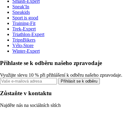
Smash-Expert
Sneak'In
Sneakids
Sport is good
Training-Fit
Trek-Expert
Triathlon-Expert
TripnBikers
Vélo-Store
Winter-Expert
Přihlaste se k odběru našeho zpravodaje
Využijte slevu 10 % při přihlášení k odběru našeho zpravodaje.
Přihlásit se k odběru
Zůstaňte v kontaktu
Najděte nás na sociálních sítích