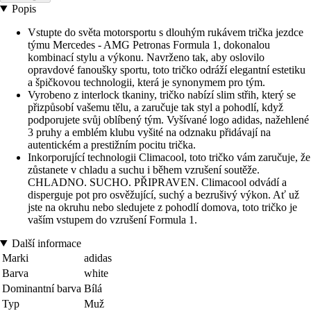
Popis
Vstupte do světa motorsportu s dlouhým rukávem trička jezdce
týmu Mercedes - AMG Petronas Formula 1, dokonalou
kombinací stylu a výkonu. Navrženo tak, aby oslovilo
opravdové fanoušky sportu, toto tričko odráží elegantní estetiku
a špičkovou technologii, která je synonymem pro tým.
Vyrobeno z interlock tkaniny, tričko nabízí slim střih, který se
přizpůsobí vašemu tělu, a zaručuje tak styl a pohodlí, když
podporujete svůj oblíbený tým. Vyšívané logo adidas, nažehlené
3 pruhy a emblém klubu vyšité na odznaku přidávají na
autentickém a prestižním pocitu trička.
Inkorporující technologii Climacool, toto tričko vám zaručuje, že
zůstanete v chladu a suchu i během vzrušení soutěže.
CHLADNO. SUCHO. PŘIPRAVEN. Climacool odvádí a
disperguje pot pro osvěžující, suchý a bezrušivý výkon. Ať už
jste na okruhu nebo sledujete z pohodlí domova, toto tričko je
vaším vstupem do vzrušení Formula 1.
Další informace
Marki
adidas
Barva
white
Dominantní barva
Bílá
Typ
Muž