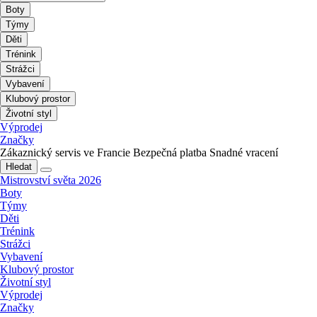
Boty
Týmy
Děti
Trénink
Strážci
Vybavení
Klubový prostor
Životní styl
Výprodej
Značky
Zákaznický servis ve Francie
Bezpečná platba
Snadné vracení
Hledat
Mistrovství světa 2026
Boty
Týmy
Děti
Trénink
Strážci
Vybavení
Klubový prostor
Životní styl
Výprodej
Značky