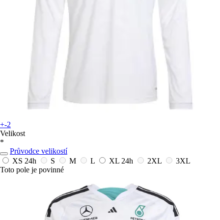
+-2
Velikost
*
Průvodce velikostí
XS
24h
S
M
L
XL
24h
2XL
3XL
Toto pole je povinné