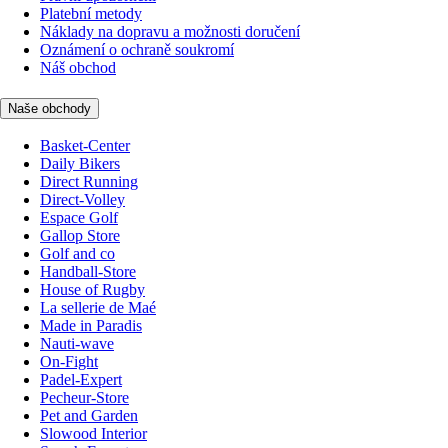
Platební metody
Náklady na dopravu a možnosti doručení
Oznámení o ochraně soukromí
Náš obchod
Naše obchody
Basket-Center
Daily Bikers
Direct Running
Direct-Volley
Espace Golf
Gallop Store
Golf and co
Handball-Store
House of Rugby
La sellerie de Maé
Made in Paradis
Nauti-wave
On-Fight
Padel-Expert
Pecheur-Store
Pet and Garden
Slowood Interior