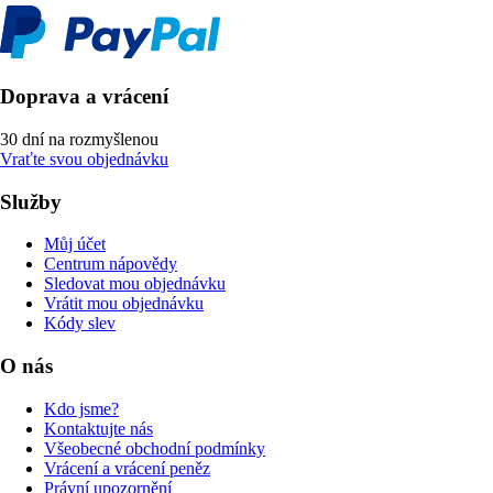
Doprava a vrácení
30 dní na rozmyšlenou
Vraťte svou objednávku
Služby
Můj účet
Centrum nápovědy
Sledovat mou objednávku
Vrátit mou objednávku
Kódy slev
O nás
Kdo jsme?
Kontaktujte nás
Všeobecné obchodní podmínky
Vrácení a vrácení peněz
Právní upozornění