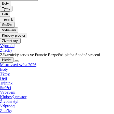
Boty
Týmy
Děti
Trénink
Strážci
Vybavení
Klubový prostor
Životní styl
Výprodej
Značky
Zákaznický servis ve Francie
Bezpečná platba
Snadné vracení
Hledat
Mistrovství světa 2026
Boty
Týmy
Děti
Trénink
Strážci
Vybavení
Klubový prostor
Životní styl
Výprodej
Značky