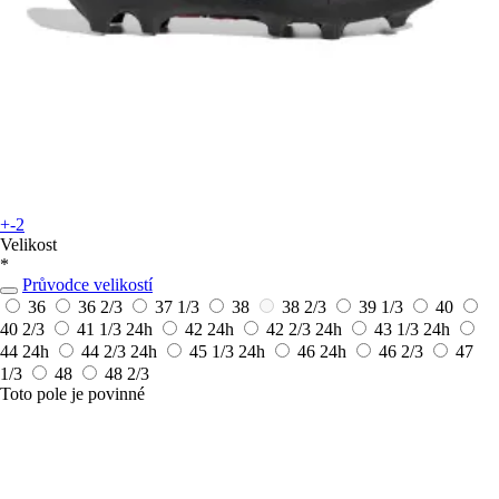
+-2
Velikost
*
Průvodce velikostí
36
36 2/3
37 1/3
38
38 2/3
39 1/3
40
40 2/3
41 1/3
24h
42
24h
42 2/3
24h
43 1/3
24h
44
24h
44 2/3
24h
45 1/3
24h
46
24h
46 2/3
47
1/3
48
48 2/3
Toto pole je povinné