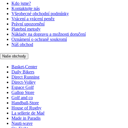
Kdo jsme?
Kontaktujte nás
Všeobecné obchodní podmínky
Vrácení a vrácení peněz
Právní upozornění
Platební metody
Náklady na dopravu a možnosti doručení
Oznámení o ochraně soukromí
Náš obchod
Naše obchody
Basket-Center
Daily Bikers
Direct Running
Direct-Volley
Espace Golf
Gallop Store
Golf and co
Handball-Store
House of Rugby
La sellerie de Maé
Made in Paradis
Nauti-wave