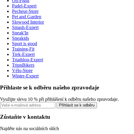
On-Fight
Padel-Expert
Pecheur-Store
Pet and Garden
Slowood Interior
Smash-Expert
Sneak'In
Sneakids
Sport is good
Training-Fit
Trek-Expert
Triathlon-Expert
TripnBikers
Vélo-Store
Winter-Expert
Přihlaste se k odběru našeho zpravodaje
Využijte slevu 10 % při přihlášení k odběru našeho zpravodaje.
Přihlásit se k odběru
Zůstaňte v kontaktu
Najděte nás na sociálních sítích