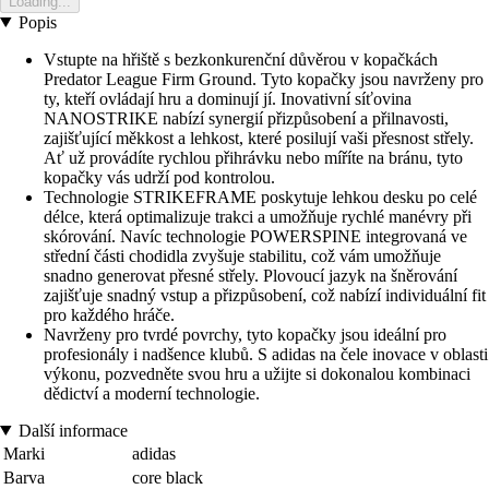
Loading...
Popis
Vstupte na hřiště s bezkonkurenční důvěrou v kopačkách
Predator League Firm Ground. Tyto kopačky jsou navrženy pro
ty, kteří ovládají hru a dominují jí. Inovativní síťovina
NANOSTRIKE nabízí synergií přizpůsobení a přilnavosti,
zajišťující měkkost a lehkost, které posilují vaši přesnost střely.
Ať už provádíte rychlou přihrávku nebo míříte na bránu, tyto
kopačky vás udrží pod kontrolou.
Technologie STRIKEFRAME poskytuje lehkou desku po celé
délce, která optimalizuje trakci a umožňuje rychlé manévry při
skórování. Navíc technologie POWERSPINE integrovaná ve
střední části chodidla zvyšuje stabilitu, což vám umožňuje
snadno generovat přesné střely. Plovoucí jazyk na šněrování
zajišťuje snadný vstup a přizpůsobení, což nabízí individuální fit
pro každého hráče.
Navrženy pro tvrdé povrchy, tyto kopačky jsou ideální pro
profesionály i nadšence klubů. S adidas na čele inovace v oblasti
výkonu, pozvedněte svou hru a užijte si dokonalou kombinaci
dědictví a moderní technologie.
Další informace
Marki
adidas
Barva
core black