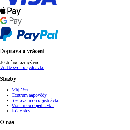
Doprava a vrácení
30 dní na rozmyšlenou
Vraťte svou objednávku
Služby
Můj účet
Centrum nápovědy
Sledovat mou objednávku
Vrátit mou objednávku
Kódy slev
O nás