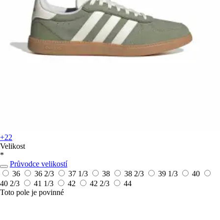
+22
Velikost
*
Průvodce velikostí
36
36 2/3
37 1/3
38
38 2/3
39 1/3
40
40 2/3
41 1/3
42
42 2/3
44
Toto pole je povinné