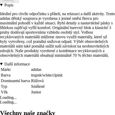
Loading...
Popis
Ideální pro chvíle odpočinku s přáteli, na relaxaci a další aktivity. Tento
adidas dětský souprava je vyrobena z jemné směsi fleecu pro
maximální pohodlí v každé situaci. Rybí detaily a nastavitelné pásky s
šňůrkou zajišťují vyšší komfort. Originální barevný blok a klasické 3
pruhy dodávají sportovnímu vzhledu osobitý styl. Volbou
recyklovaných materiálů můžeme znovu využít materiály, které už
byly vytvořeny, což pomáhá snižovat odpad. Výběr obnovitelných
materiálů nám také pomáhá snížit naši závislost na neobnovitelných
zdrojích. Naše produkty vyrobené z kombinace recyklovaných a
obnovitelných materiálů obsahují minimálně 70 % těchto materiálů.
Další informace
Marki
adidas
Barva
trupnk/white/clpink
Dominantní barva
Růžová
Typ
Smíšené
Věk
Junior
Loading...
Loading...
Všechny naše značky