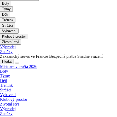
Boty
Týmy
Děti
Trénink
Strážci
Vybavení
Klubový prostor
Životní styl
Výprodej
Značky
Zákaznický servis ve Francie
Bezpečná platba
Snadné vracení
Hledat
Mistrovství světa 2026
Boty
Týmy
Děti
Trénink
Strážci
Vybavení
Klubový prostor
Životní styl
Výprodej
Značky