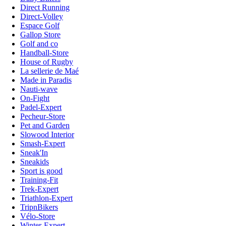
Direct Running
Direct-Volley
Espace Golf
Gallop Store
Golf and co
Handball-Store
House of Rugby
La sellerie de Maé
Made in Paradis
Nauti-wave
On-Fight
Padel-Expert
Pecheur-Store
Pet and Garden
Slowood Interior
Smash-Expert
Sneak'In
Sneakids
Sport is good
Training-Fit
Trek-Expert
Triathlon-Expert
TripnBikers
Vélo-Store
Winter-Expert