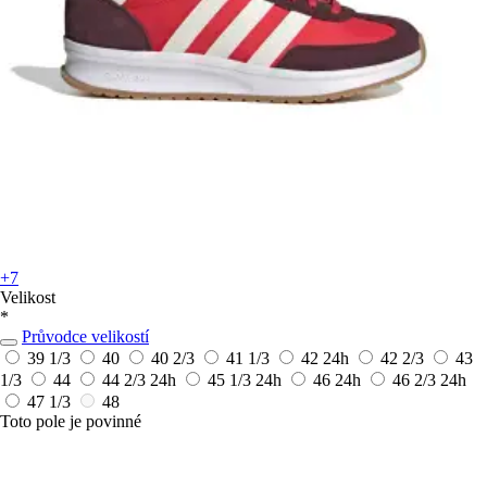
+7
Velikost
*
Průvodce velikostí
39 1/3
40
40 2/3
41 1/3
42
24h
42 2/3
43
1/3
44
44 2/3
24h
45 1/3
24h
46
24h
46 2/3
24h
47 1/3
48
Toto pole je povinné