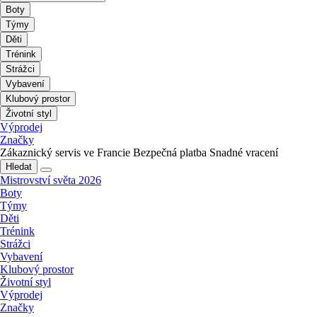
Boty
Týmy
Děti
Trénink
Strážci
Vybavení
Klubový prostor
Životní styl
Výprodej
Značky
Zákaznický servis ve Francie
Bezpečná platba
Snadné vracení
Hledat
Mistrovství světa 2026
Boty
Týmy
Děti
Trénink
Strážci
Vybavení
Klubový prostor
Životní styl
Výprodej
Značky