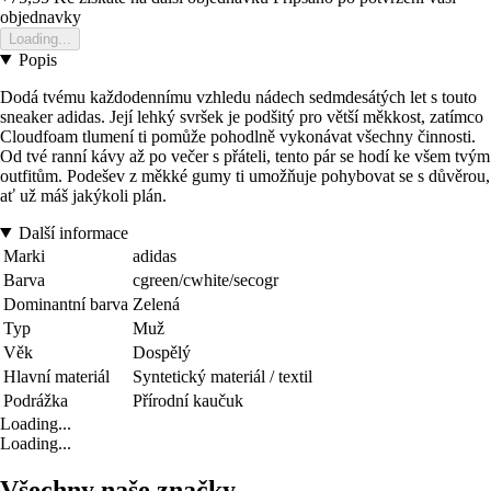
objednavky
Loading...
Popis
Dodá tvému každodennímu vzhledu nádech sedmdesátých let s touto
sneaker adidas. Její lehký svršek je podšitý pro větší měkkost, zatímco
Cloudfoam tlumení ti pomůže pohodlně vykonávat všechny činnosti.
Od tvé ranní kávy až po večer s přáteli, tento pár se hodí ke všem tvým
outfitům. Podešev z měkké gumy ti umožňuje pohybovat se s důvěrou,
ať už máš jakýkoli plán.
Další informace
Marki
adidas
Barva
cgreen/cwhite/secogr
Dominantní barva
Zelená
Typ
Muž
Věk
Dospělý
Hlavní materiál
Syntetický materiál / textil
Podrážka
Přírodní kaučuk
Loading...
Loading...
Všechny naše značky