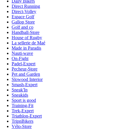
Daily Bikers
Direct Running
Direct-Volley
Espace Golf
Gallop Store
Golf and co
Handball-Store
House of Rugby
La sellerie de Maé
Made in Paradis
Nauti-wave
On-Fight
Padel-Expert
Pecheur-Store
Pet and Garden
Slowood Interior
Smash-Expert
Sneak'In
Sneakids
Sport is good
Training-Fit
Trek-Expert
Triathlon-Expert
TripnBikers
Vélo-Store