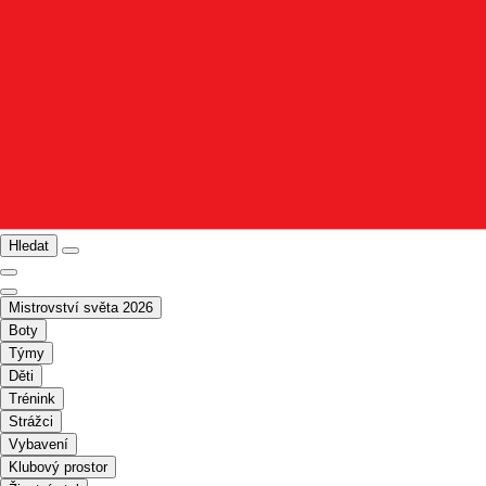
Hledat
Mistrovství světa 2026
Boty
Týmy
Děti
Trénink
Strážci
Vybavení
Klubový prostor