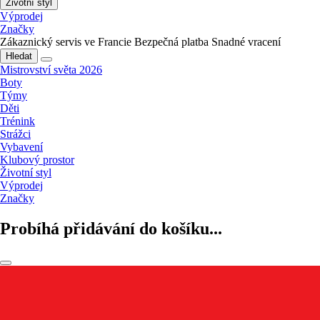
Životní styl
Výprodej
Značky
Zákaznický servis ve Francie
Bezpečná platba
Snadné vracení
Hledat
Mistrovství světa 2026
Boty
Týmy
Děti
Trénink
Strážci
Vybavení
Klubový prostor
Životní styl
Výprodej
Značky
Probíhá přidávání do košíku...