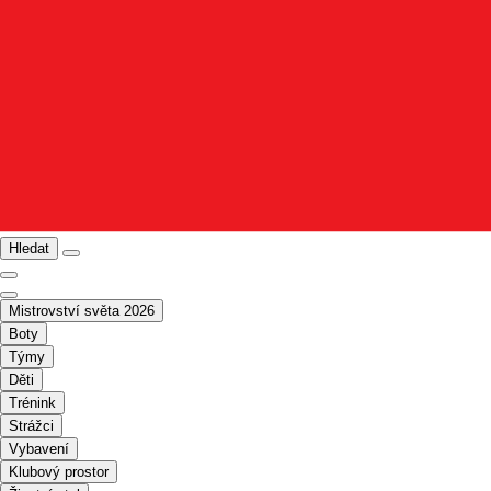
Hledat
Mistrovství světa 2026
Boty
Týmy
Děti
Trénink
Strážci
Vybavení
Klubový prostor