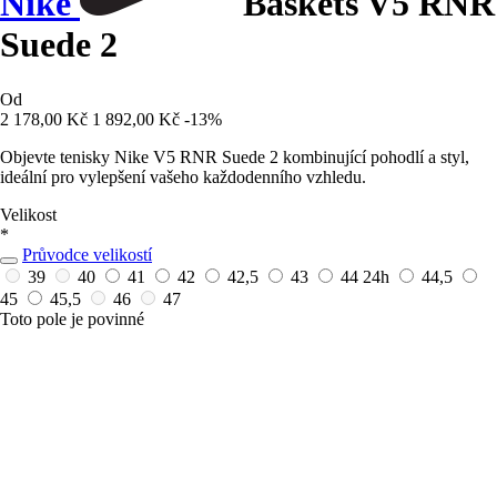
Nike
Baskets V5 RNR
Suede 2
Od
2 178,00 Kč
1 892,00 Kč
-13%
Objevte tenisky Nike V5 RNR Suede 2 kombinující pohodlí a styl,
ideální pro vylepšení vašeho každodenního vzhledu.
Velikost
*
Průvodce velikostí
39
40
41
42
42,5
43
44
24h
44,5
45
45,5
46
47
Toto pole je povinné