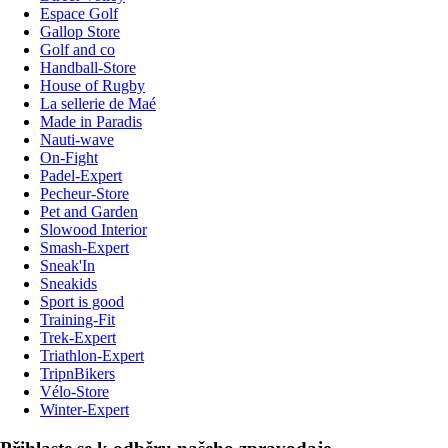
Espace Golf
Gallop Store
Golf and co
Handball-Store
House of Rugby
La sellerie de Maé
Made in Paradis
Nauti-wave
On-Fight
Padel-Expert
Pecheur-Store
Pet and Garden
Slowood Interior
Smash-Expert
Sneak'In
Sneakids
Sport is good
Training-Fit
Trek-Expert
Triathlon-Expert
TripnBikers
Vélo-Store
Winter-Expert