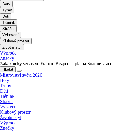
Boty
Týmy
Děti
Trénink
Strážci
Vybavení
Klubový prostor
Životní styl
Výprodej
Značky
Zákaznický servis ve Francie
Bezpečná platba
Snadné vracení
Hledat
Mistrovství světa 2026
Boty
Týmy
Děti
Trénink
Strážci
Vybavení
Klubový prostor
Životní styl
Výprodej
Značky