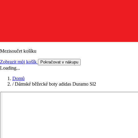
Mezisoučet košíku
Zobrazit můj košík
Pokračovat v nákupu
Loading...
Domů
/
Dámské běžecké boty adidas Duramo Sl2