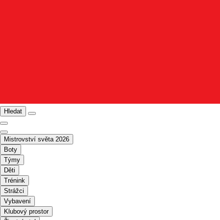
Hledat
Mistrovství světa 2026
Boty
Týmy
Děti
Trénink
Strážci
Vybavení
Klubový prostor