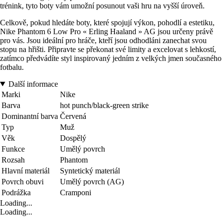
trénink, tyto boty vám umožní posunout vaši hru na vyšší úroveň.
Celkově, pokud hledáte boty, které spojují výkon, pohodlí a estetiku,
Nike Phantom 6 Low Pro « Erling Haaland » AG jsou určeny právě
pro vás. Jsou ideální pro hráče, kteří jsou odhodláni zanechat svou
stopu na hřišti. Připravte se překonat své limity a excelovat s lehkostí,
zatímco předvádíte styl inspirovaný jedním z velkých jmen současného
fotbalu.
Další informace
Marki
Nike
Barva
hot punch/black-green strike
Dominantní barva
Červená
Typ
Muž
Věk
Dospělý
Funkce
Umělý povrch
Rozsah
Phantom
Hlavní materiál
Syntetický materiál
Povrch obuvi
Umělý povrch (AG)
Podrážka
Cramponi
Loading...
Loading...