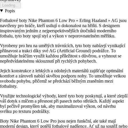
Loading...
Popis
Fotbalové boty Nike Phantom 6 Low Pro « Erling Haaland » AG jsou
navrženy pro hráče, kteří usilují o dokonalost na hřišti. S designem
inspirovaným jedním z nejperspektivnějších útočníků moderního
fotbalu, tyto boty spojí styl a výkon v neporovnatelném měřítku.
Vyrobeny pro hru na umělých trávnících, tyto boty nabízejí vynikající
přilnavost a trakci díky své AG (Artificial Ground) podrážce. To
umožňuje hráčům využít každou příležitost s důvěrou, a vyhnout se
nepředvídatelnému sklouznutí při rychlých pohybech.
Jejich konstrukce z lehkých a odolných materiálů zajišťuje optimální
komfort a zároveň nabízí skvělou podporu nohy. To umožňuje velkou
svobodu pohybu, přičemž se předchází běžným zraněním mezi
fotbalisty.
Využijte technologické výhody, které tyto boty poskytují, a které zlepší
váš dotyk s míčem a přesnost při pasech nebo střelách. Každý aspekt
byl pečlivě promyšlen tak, aby maximalizoval výkon, od návrhu
svršku po texturu podrážky.
Boty Nike Phantom 6 Low Pro jsou nejen funkční, ale také mají
moderní design, který potěší fotbalové nadšence. Ať už na soutěž nebo