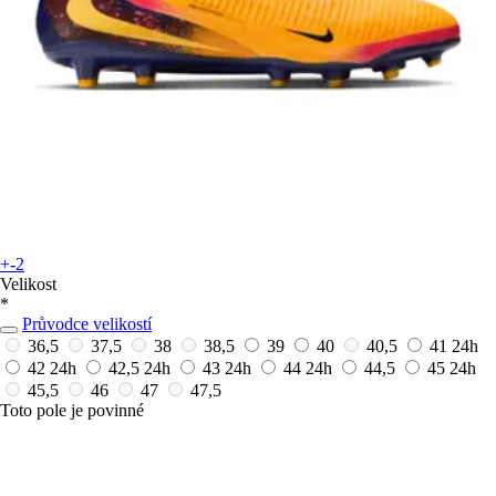
+-2
Velikost
*
Průvodce velikostí
36,5
37,5
38
38,5
39
40
40,5
41
24h
42
24h
42,5
24h
43
24h
44
24h
44,5
45
24h
45,5
46
47
47,5
Toto pole je povinné