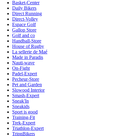
Basket-Center
Daily Bikers
Direct Running
Direct-Volley
Espace Golf
Gallop Store
Golf and co
Handball-Store
House of Rugby
La sellerie de Maé
Made in Paradis
Nauti-wave
On-Fight
Padel-Expert
Pecheur-Store
Pet and Garden
Slowood Interior
Smash-Expert
Sneak'In
Sneakids
Sport is good
Training-Fit
Trek-Expert
Triathlon-Expert
TripnBikers