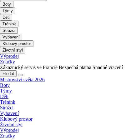
Boty
Týmy
Děti
Trénink
Strážci
Vybavení
Klubový prostor
Životní styl
Výprodej
Značky
Zákaznický servis ve Francie
Bezpečná platba
Snadné vracení
Hledat
Mistrovství světa 2026
Boty
Týmy
Děti
Trénink
Strážci
Vybavení
Klubový prostor
Životní styl
Výprodej
Značky