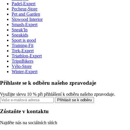
Padel-Expert
Pecheur-Store
Pet and Garden
Slowood Interior
Smash-Expert
Sneak'In
Sneakids
Sport is good
Training-Fit
Trek-Expert
Triathlon-Expert
TripnBikers
Vélo-Store
Winter-Expert
Přihlaste se k odběru našeho zpravodaje
Využijte slevu 10 % při přihlášení k odběru našeho zpravodaje.
Přihlásit se k odběru
Zůstaňte v kontaktu
Najděte nás na sociálních sítích