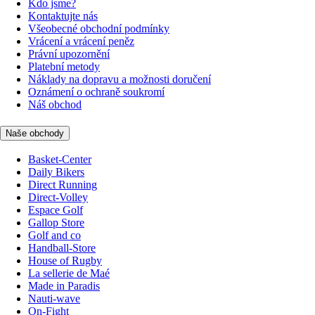
Kdo jsme?
Kontaktujte nás
Všeobecné obchodní podmínky
Vrácení a vrácení peněz
Právní upozornění
Platební metody
Náklady na dopravu a možnosti doručení
Oznámení o ochraně soukromí
Náš obchod
Naše obchody
Basket-Center
Daily Bikers
Direct Running
Direct-Volley
Espace Golf
Gallop Store
Golf and co
Handball-Store
House of Rugby
La sellerie de Maé
Made in Paradis
Nauti-wave
On-Fight