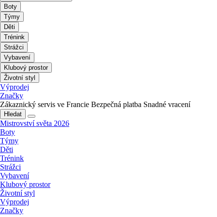
Boty
Týmy
Děti
Trénink
Strážci
Vybavení
Klubový prostor
Životní styl
Výprodej
Značky
Zákaznický servis ve Francie
Bezpečná platba
Snadné vracení
Hledat
Mistrovství světa 2026
Boty
Týmy
Děti
Trénink
Strážci
Vybavení
Klubový prostor
Životní styl
Výprodej
Značky