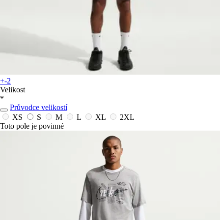
+-2
Velikost
*
Průvodce velikostí
XS
S
M
L
XL
2XL
Toto pole je povinné