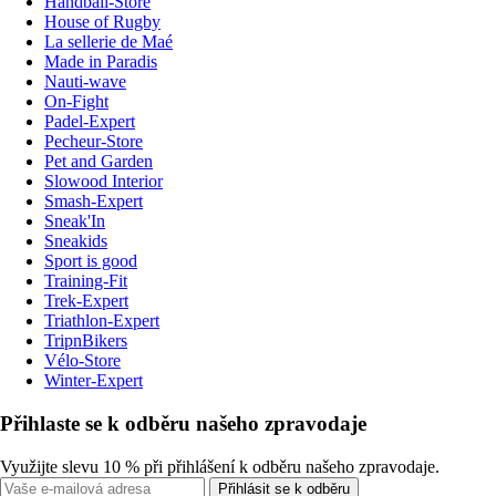
Handball-Store
House of Rugby
La sellerie de Maé
Made in Paradis
Nauti-wave
On-Fight
Padel-Expert
Pecheur-Store
Pet and Garden
Slowood Interior
Smash-Expert
Sneak'In
Sneakids
Sport is good
Training-Fit
Trek-Expert
Triathlon-Expert
TripnBikers
Vélo-Store
Winter-Expert
Přihlaste se k odběru našeho zpravodaje
Využijte slevu 10 % při přihlášení k odběru našeho zpravodaje.
Přihlásit se k odběru