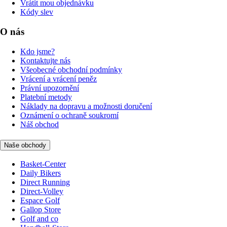
Vrátit mou objednávku
Kódy slev
O nás
Kdo jsme?
Kontaktujte nás
Všeobecné obchodní podmínky
Vrácení a vrácení peněz
Právní upozornění
Platební metody
Náklady na dopravu a možnosti doručení
Oznámení o ochraně soukromí
Náš obchod
Naše obchody
Basket-Center
Daily Bikers
Direct Running
Direct-Volley
Espace Golf
Gallop Store
Golf and co