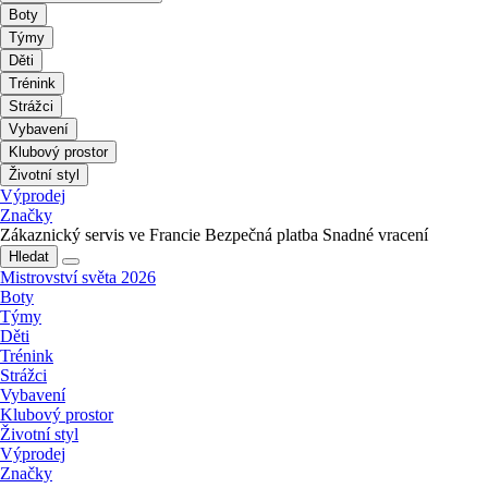
Boty
Týmy
Děti
Trénink
Strážci
Vybavení
Klubový prostor
Životní styl
Výprodej
Značky
Zákaznický servis ve Francie
Bezpečná platba
Snadné vracení
Hledat
Mistrovství světa 2026
Boty
Týmy
Děti
Trénink
Strážci
Vybavení
Klubový prostor
Životní styl
Výprodej
Značky