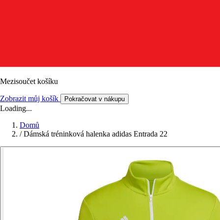
Mezisoučet košíku
Zobrazit můj košík
Pokračovat v nákupu
Loading...
Domů
/
Dámská tréninková halenka adidas Entrada 22