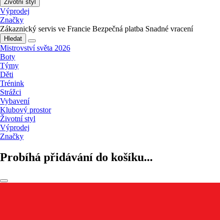
Životní styl
Výprodej
Značky
Zákaznický servis ve Francie
Bezpečná platba
Snadné vracení
Hledat
Mistrovství světa 2026
Boty
Týmy
Děti
Trénink
Strážci
Vybavení
Klubový prostor
Životní styl
Výprodej
Značky
Probíhá přidávání do košíku...