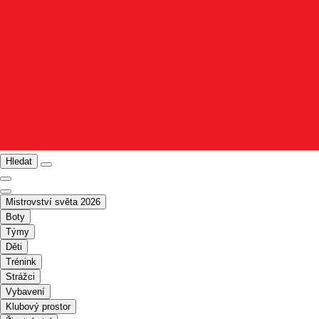
Hledat
Mistrovství světa 2026
Boty
Týmy
Děti
Trénink
Strážci
Vybavení
Klubový prostor