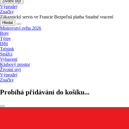
Životní styl
Výprodej
Značky
Zákaznický servis ve Francie
Bezpečná platba
Snadné vracení
Hledat
Mistrovství světa 2026
Boty
Týmy
Děti
Trénink
Strážci
Vybavení
Klubový prostor
Životní styl
Výprodej
Značky
Probíhá přidávání do košíku...