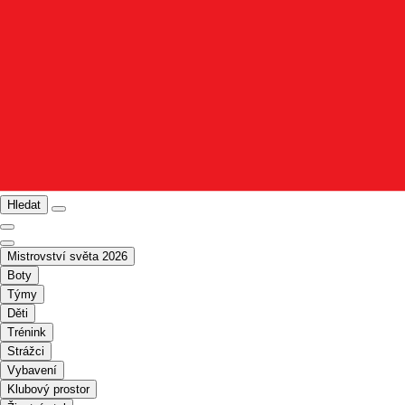
Hledat
Mistrovství světa 2026
Boty
Týmy
Děti
Trénink
Strážci
Vybavení
Klubový prostor