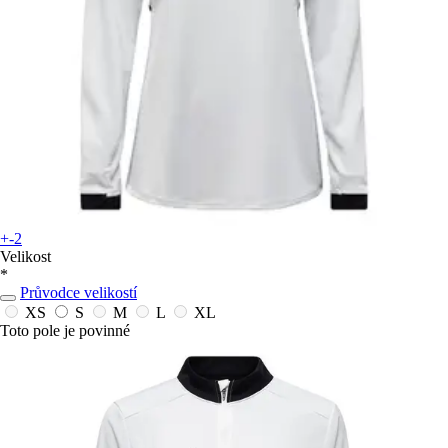
+-2
Velikost
*
Průvodce velikostí
XS
S
M
L
XL
Toto pole je povinné