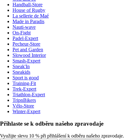
Handball-Store
House of Rugby
La sellerie de Maé
Made in Paradis
Nauti-wave
On-Fight
Padel-Expert
Pecheur-Store
Pet and Garden
Slowood Interior
Smash-Expert
Sneak'In
Sneakids
Sport is good
Training-Fit
Trek-Expert
Triathlon-Expert
TripnBikers
Vélo-Store
Winter-Expert
Přihlaste se k odběru našeho zpravodaje
Využijte slevu 10 % při přihlášení k odběru našeho zpravodaje.