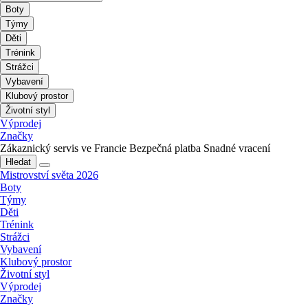
Boty
Týmy
Děti
Trénink
Strážci
Vybavení
Klubový prostor
Životní styl
Výprodej
Značky
Zákaznický servis ve Francie
Bezpečná platba
Snadné vracení
Hledat
Mistrovství světa 2026
Boty
Týmy
Děti
Trénink
Strážci
Vybavení
Klubový prostor
Životní styl
Výprodej
Značky