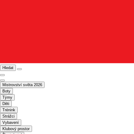
Hledat
Mistrovství světa 2026
Boty
Týmy
Děti
Trénink
Strážci
Vybavení
Klubový prostor