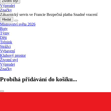
Životní styl
Výprodej
Značky
Zákaznický servis ve Francie
Bezpečná platba
Snadné vracení
Hledat
Mistrovství světa 2026
Boty
Týmy
Děti
Trénink
Strážci
Vybavení
Klubový prostor
Životní styl
Výprodej
Značky
Probíhá přidávání do košíku...