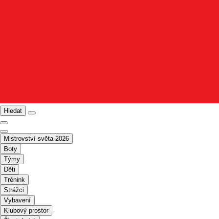
Hledat
Mistrovství světa 2026
Boty
Týmy
Děti
Trénink
Strážci
Vybavení
Klubový prostor