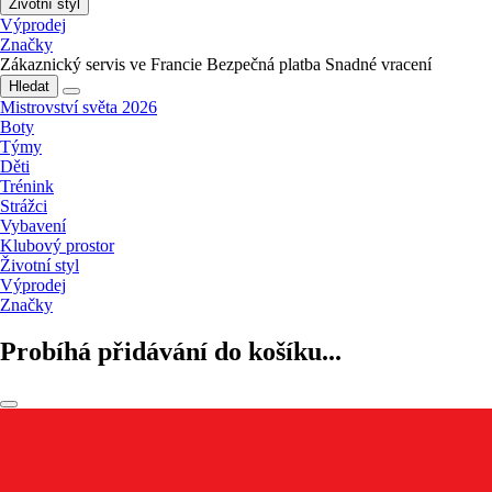
Životní styl
Výprodej
Značky
Zákaznický servis ve Francie
Bezpečná platba
Snadné vracení
Hledat
Mistrovství světa 2026
Boty
Týmy
Děti
Trénink
Strážci
Vybavení
Klubový prostor
Životní styl
Výprodej
Značky
Probíhá přidávání do košíku...