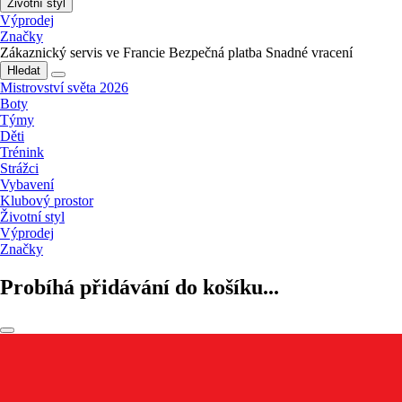
Životní styl
Výprodej
Značky
Zákaznický servis ve Francie
Bezpečná platba
Snadné vracení
Hledat
Mistrovství světa 2026
Boty
Týmy
Děti
Trénink
Strážci
Vybavení
Klubový prostor
Životní styl
Výprodej
Značky
Probíhá přidávání do košíku...