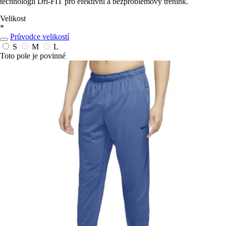
technologii Dri-FIT pro efektivní a bezproblémový trénink.
Velikost
*
Průvodce velikostí
S
M
L
Toto pole je povinné