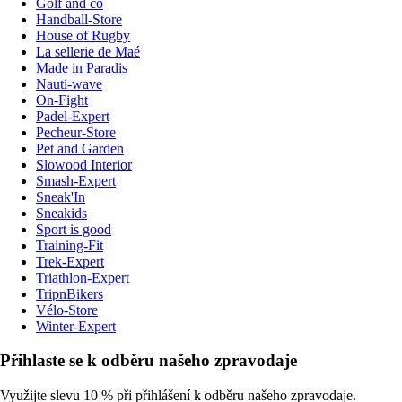
Golf and co
Handball-Store
House of Rugby
La sellerie de Maé
Made in Paradis
Nauti-wave
On-Fight
Padel-Expert
Pecheur-Store
Pet and Garden
Slowood Interior
Smash-Expert
Sneak'In
Sneakids
Sport is good
Training-Fit
Trek-Expert
Triathlon-Expert
TripnBikers
Vélo-Store
Winter-Expert
Přihlaste se k odběru našeho zpravodaje
Využijte slevu 10 % při přihlášení k odběru našeho zpravodaje.