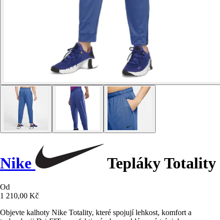
Nike
Tepláky Totality
Od
1 210,00 Kč
Objevte kalhoty Nike Totality, které spojují lehkost, komfort a