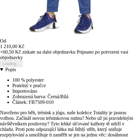
Od
1 210,00 Kč
+60,50 Kč
ziskate na dalsi objednavku
Pripsano po potvrzeni vasi
objednavky
Loading...
Popis
100 % polyester
Pratelný v pračce
Importováno
Zobrazená barva: Černá/Bílá
Článek: FB7509-010
Navrženo pro běh, trénink a jógu, naše kolekce Totality je jasnou
volbou. Začínáš novou tréninkovou rutinu? Nebo už jsi pravidelným
návštěvníkem posilovny? Tyto lehké síťované kalhoty tě udrží v
chladu. Proti potu odpuzující látka má štíhlý střih, který snižuje
rozptylování a umožňuje ti zaměřit se jen na jednu věc: dosáhnout