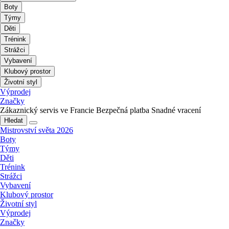
Boty
Týmy
Děti
Trénink
Strážci
Vybavení
Klubový prostor
Životní styl
Výprodej
Značky
Zákaznický servis ve Francie
Bezpečná platba
Snadné vracení
Hledat
Mistrovství světa 2026
Boty
Týmy
Děti
Trénink
Strážci
Vybavení
Klubový prostor
Životní styl
Výprodej
Značky