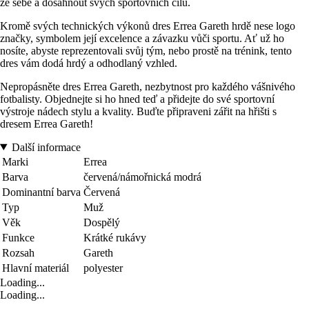
ze sebe a dosáhnout svých sportovních cílů.
Kromě svých technických výkonů dres Errea Gareth hrdě nese logo
značky, symbolem její excelence a závazku vůči sportu. Ať už ho
nosíte, abyste reprezentovali svůj tým, nebo prostě na trénink, tento
dres vám dodá hrdý a odhodlaný vzhled.
Nepropásněte dres Errea Gareth, nezbytnost pro každého vášnivého
fotbalisty. Objednejte si ho hned teď a přidejte do své sportovní
výstroje nádech stylu a kvality. Buďte připraveni zářit na hřišti s
dresem Errea Gareth!
Další informace
Marki
Errea
Barva
červená/námořnická modrá
Dominantní barva
Červená
Typ
Muž
Věk
Dospělý
Funkce
Krátké rukávy
Rozsah
Gareth
Hlavní materiál
polyester
Loading...
Loading...