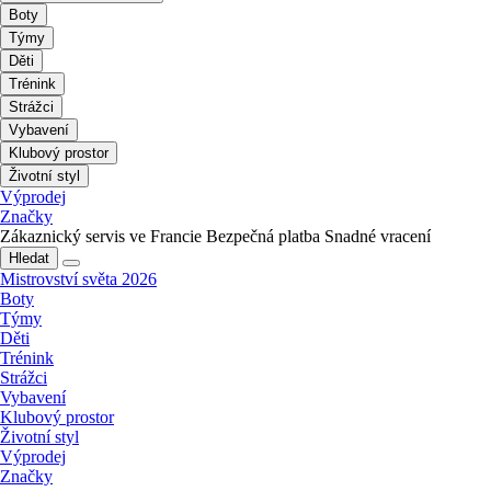
Boty
Týmy
Děti
Trénink
Strážci
Vybavení
Klubový prostor
Životní styl
Výprodej
Značky
Zákaznický servis ve Francie
Bezpečná platba
Snadné vracení
Hledat
Mistrovství světa 2026
Boty
Týmy
Děti
Trénink
Strážci
Vybavení
Klubový prostor
Životní styl
Výprodej
Značky