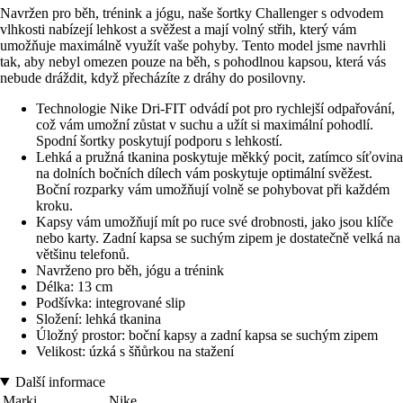
Navržen pro běh, trénink a jógu, naše šortky Challenger s odvodem
vlhkosti nabízejí lehkost a svěžest a mají volný střih, který vám
umožňuje maximálně využít vaše pohyby. Tento model jsme navrhli
tak, aby nebyl omezen pouze na běh, s pohodlnou kapsou, která vás
nebude dráždit, když přecházíte z dráhy do posilovny.
Technologie Nike Dri-FIT odvádí pot pro rychlejší odpařování,
což vám umožní zůstat v suchu a užít si maximální pohodlí.
Spodní šortky poskytují podporu s lehkostí.
Lehká a pružná tkanina poskytuje měkký pocit, zatímco síťovina
na dolních bočních dílech vám poskytuje optimální svěžest.
Boční rozparky vám umožňují volně se pohybovat při každém
kroku.
Kapsy vám umožňují mít po ruce své drobnosti, jako jsou klíče
nebo karty. Zadní kapsa se suchým zipem je dostatečně velká na
většinu telefonů.
Navrženo pro běh, jógu a trénink
Délka: 13 cm
Podšívka: integrované slip
Složení: lehká tkanina
Úložný prostor: boční kapsy a zadní kapsa se suchým zipem
Velikost: úzká s šňůrkou na stažení
Další informace
Marki
Nike