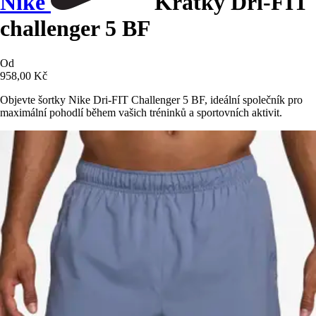
Nike
Krátký Dri-FIT
challenger 5 BF
Od
958,00 Kč
Objevte šortky Nike Dri-FIT Challenger 5 BF, ideální společník pro
maximální pohodlí během vašich tréninků a sportovních aktivit.