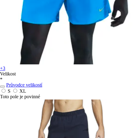
+3
Velikost
*
Průvodce velikostí
S
XL
Toto pole je povinné