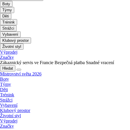
Boty
Týmy
Děti
Trénink
Strážci
Vybavení
Klubový prostor
Životní styl
Výprodej
Značky
Zákaznický servis ve Francie
Bezpečná platba
Snadné vracení
Hledat
Mistrovství světa 2026
Boty
Týmy
Děti
Trénink
Strážci
Vybavení
Klubový prostor
Životní styl
Výprodej
Značky