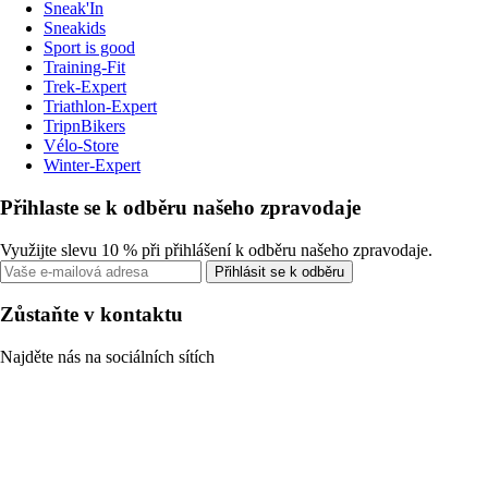
Sneak'In
Sneakids
Sport is good
Training-Fit
Trek-Expert
Triathlon-Expert
TripnBikers
Vélo-Store
Winter-Expert
Přihlaste se k odběru našeho zpravodaje
Využijte slevu 10 % při přihlášení k odběru našeho zpravodaje.
Přihlásit se k odběru
Zůstaňte v kontaktu
Najděte nás na sociálních sítích