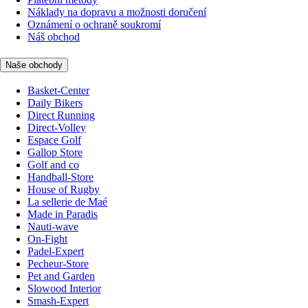
Náklady na dopravu a možnosti doručení
Oznámení o ochraně soukromí
Náš obchod
Naše obchody
Basket-Center
Daily Bikers
Direct Running
Direct-Volley
Espace Golf
Gallop Store
Golf and co
Handball-Store
House of Rugby
La sellerie de Maé
Made in Paradis
Nauti-wave
On-Fight
Padel-Expert
Pecheur-Store
Pet and Garden
Slowood Interior
Smash-Expert