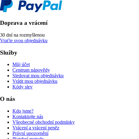
Doprava a vrácení
30 dní na rozmyšlenou
Vraťte svou objednávku
Služby
Můj účet
Centrum nápovědy
Sledovat mou objednávku
Vrátit mou objednávku
Kódy slev
O nás
Kdo jsme?
Kontaktujte nás
Všeobecné obchodní podmínky
Vrácení a vrácení peněz
Právní upozornění
Platební metody