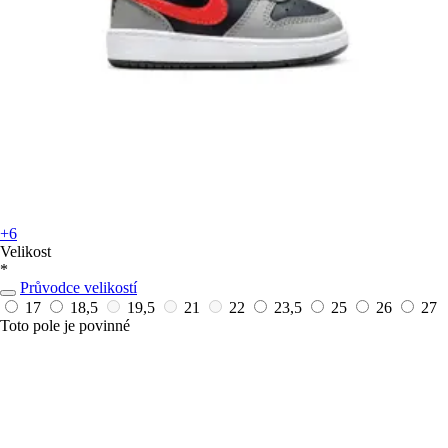
+6
Velikost
*
Průvodce velikostí
17
18,5
19,5
21
22
23,5
25
26
27
Toto pole je povinné