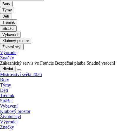
Boty
Týmy
Děti
Trénink
Strážci
Vybavení
Klubový prostor
Životní styl
Výprodej
Značky
Zákaznický servis ve Francie
Bezpečná platba
Snadné vracení
Hledat
Mistrovství světa 2026
Boty
Týmy
Děti
Trénink
Strážci
Vybavení
Klubový prostor
Životní styl
Výprodej
Značky