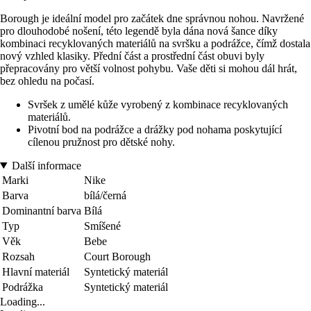
Borough je ideální model pro začátek dne správnou nohou. Navržené
pro dlouhodobé nošení, této legendě byla dána nová šance díky
kombinaci recyklovaných materiálů na svršku a podrážce, čímž dostala
nový vzhled klasiky. Přední část a prostřední část obuvi byly
přepracovány pro větší volnost pohybu. Vaše děti si mohou dál hrát,
bez ohledu na počasí.
Svršek z umělé kůže vyrobený z kombinace recyklovaných
materiálů.
Pivotní bod na podrážce a drážky pod nohama poskytující
cílenou pružnost pro dětské nohy.
Další informace
Marki
Nike
Barva
bílá/černá
Dominantní barva
Bílá
Typ
Smíšené
Věk
Bebe
Rozsah
Court Borough
Hlavní materiál
Syntetický materiál
Podrážka
Syntetický materiál
Loading...