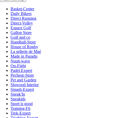
Basket-Center
Daily Bikers
Direct Running
Direct-Volley
Espace Golf
Gallop Store
Golf and co
Handball-Store
House of Rugby
La sellerie de Maé
Made in Paradis
Nauti-wave
On-Fight
Padel-Expert
Pecheur-Store
Pet and Garden
Slowood Interior
Smash-Expert
Sneak'In
Sneakids
Sport is good
Training-Fit
Trek-Expert
Triathlon-Expert