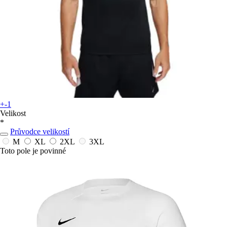
+-1
Velikost
*
Průvodce velikostí
M
XL
2XL
3XL
Toto pole je povinné