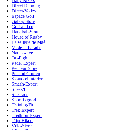
Daily Bikers
Direct Running
Direct-Volley
Espace Golf
Gallop Store
Golf and co
Handball-Store
House of Rugby
La sellerie de Maé
Made in Paradis
Nauti-wave
On-Fight
Padel-Expert
Pecheur-Store
Pet and Garden
Slowood Interior
Smash-Expert
Sneak'In
Sneakids
Sport is good
Training-Fit
Trek-Expert
Triathlon-Expert
TripnBikers
Vélo-Store