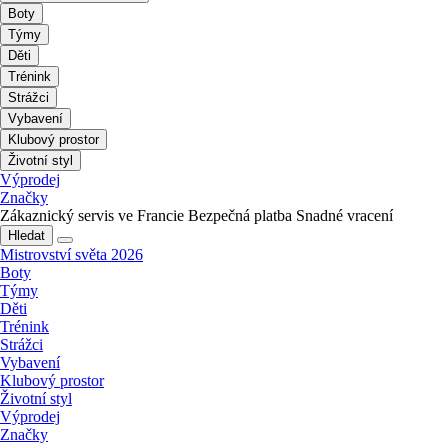
Boty
Týmy
Děti
Trénink
Strážci
Vybavení
Klubový prostor
Životní styl
Výprodej
Značky
Zákaznický servis ve Francie
Bezpečná platba
Snadné vracení
Hledat
Mistrovství světa 2026
Boty
Týmy
Děti
Trénink
Strážci
Vybavení
Klubový prostor
Životní styl
Výprodej
Značky