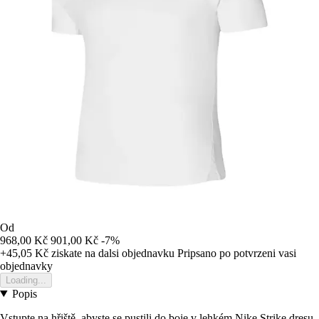
Od
968,00 Kč
901,00 Kč
-7%
+45,05 Kč
ziskate na dalsi objednavku
Pripsano po potvrzeni vasi
objednavky
Loading...
Popis
Vstupte na hřiště, abyste se pustili do boje v lehkém Nike Strike dresu.