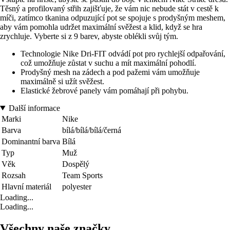
Těsný a profilovaný střih zajišťuje, že vám nic nebude stát v cestě k
míči, zatímco tkanina odpuzující pot se spojuje s prodyšným meshem,
aby vám pomohla udržet maximální svěžest a klid, když se hra
zrychluje. Vyberte si z 9 barev, abyste oblékli svůj tým.
Technologie Nike Dri-FIT odvádí pot pro rychlejší odpařování,
což umožňuje zůstat v suchu a mít maximální pohodlí.
Prodyšný mesh na zádech a pod pažemi vám umožňuje
maximálně si užít svěžest.
Elastické žebrové panely vám pomáhají při pohybu.
Další informace
Marki
Nike
Barva
bílá/bílá/bílá/černá
Dominantní barva
Bílá
Typ
Muž
Věk
Dospělý
Rozsah
Team Sports
Hlavní materiál
polyester
Loading...
Loading...
Všechny naše značky