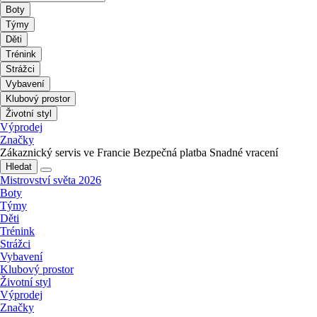
Boty
Týmy
Děti
Trénink
Strážci
Vybavení
Klubový prostor
Životní styl
Výprodej
Značky
Zákaznický servis ve Francie
Bezpečná platba
Snadné vracení
Hledat
Mistrovství světa 2026
Boty
Týmy
Děti
Trénink
Strážci
Vybavení
Klubový prostor
Životní styl
Výprodej
Značky