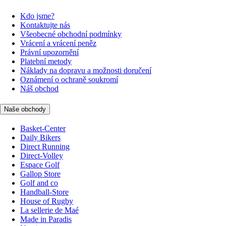
Kdo jsme?
Kontaktujte nás
Všeobecné obchodní podmínky
Vrácení a vrácení peněz
Právní upozornění
Platební metody
Náklady na dopravu a možnosti doručení
Oznámení o ochraně soukromí
Náš obchod
Naše obchody
Basket-Center
Daily Bikers
Direct Running
Direct-Volley
Espace Golf
Gallop Store
Golf and co
Handball-Store
House of Rugby
La sellerie de Maé
Made in Paradis