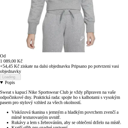
Od
1 089,00 Kč
+54,45 Kč
ziskate na dalsi objednavku
Pripsano po potvrzeni vasi
objednavky
Loading...
Popis
Sweat s kapucí Nike Sportswear Club je vždy připraven na vaše
odpočinkové dny. Praktická rada: spojte ho s kalhotami s vysokým
pasem pro stylový vzhled za všech okolností.
Viskózová tkanina s jemným a hladkým povrchem zvenčí a
mírně texturovaným uvnitř.
Rukávy a lem s žebrováním, aby se oblečení drželo na místě.
Kratší střih pro snadné vrstvení.