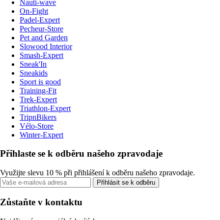
Nauti-wave
On-Fight
Padel-Expert
Pecheur-Store
Pet and Garden
Slowood Interior
Smash-Expert
Sneak'In
Sneakids
Sport is good
Training-Fit
Trek-Expert
Triathlon-Expert
TripnBikers
Vélo-Store
Winter-Expert
Přihlaste se k odběru našeho zpravodaje
Využijte slevu 10 % při přihlášení k odběru našeho zpravodaje.
Přihlásit se k odběru
Zůstaňte v kontaktu