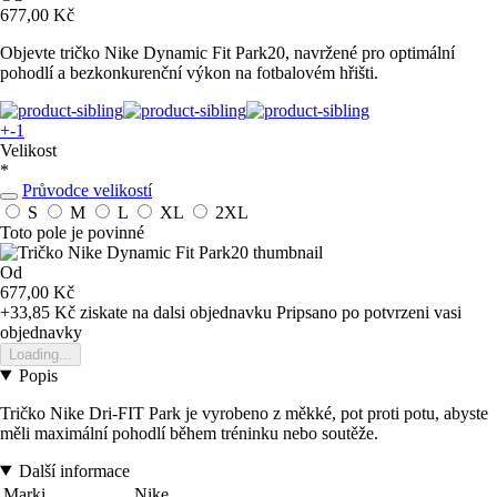
677,00 Kč
Objevte tričko Nike Dynamic Fit Park20, navržené pro optimální
pohodlí a bezkonkurenční výkon na fotbalovém hřišti.
+-1
Velikost
*
Průvodce velikostí
S
M
L
XL
2XL
Toto pole je povinné
Od
677,00 Kč
+33,85 Kč
ziskate na dalsi objednavku
Pripsano po potvrzeni vasi
objednavky
Loading...
Popis
Tričko Nike Dri-FIT Park je vyrobeno z měkké, pot proti potu, abyste
měli maximální pohodlí během tréninku nebo soutěže.
Další informace
Marki
Nike