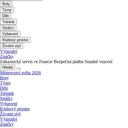
Boty
Týmy
Děti
Trénink
Strážci
Vybavení
Klubový prostor
Životní styl
Výprodej
Značky
Zákaznický servis ve Francie
Bezpečná platba
Snadné vracení
Hledat
Mistrovství světa 2026
Boty
Týmy
Děti
Trénink
Strážci
Vybavení
Klubový prostor
Životní styl
Výprodej
Značky