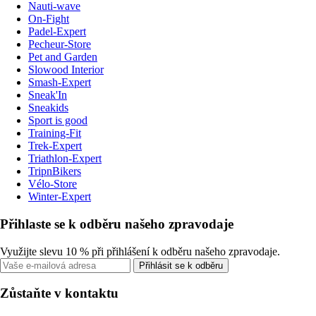
Nauti-wave
On-Fight
Padel-Expert
Pecheur-Store
Pet and Garden
Slowood Interior
Smash-Expert
Sneak'In
Sneakids
Sport is good
Training-Fit
Trek-Expert
Triathlon-Expert
TripnBikers
Vélo-Store
Winter-Expert
Přihlaste se k odběru našeho zpravodaje
Využijte slevu 10 % při přihlášení k odběru našeho zpravodaje.
Přihlásit se k odběru
Zůstaňte v kontaktu