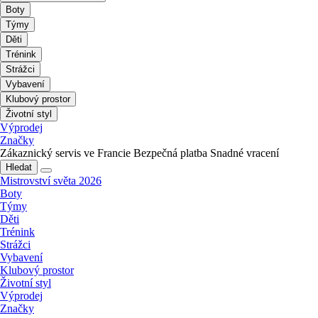
Boty
Týmy
Děti
Trénink
Strážci
Vybavení
Klubový prostor
Životní styl
Výprodej
Značky
Zákaznický servis ve Francie
Bezpečná platba
Snadné vracení
Hledat
Mistrovství světa 2026
Boty
Týmy
Děti
Trénink
Strážci
Vybavení
Klubový prostor
Životní styl
Výprodej
Značky