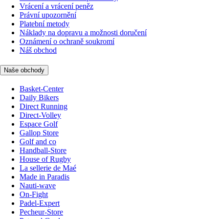
Vrácení a vrácení peněz
Právní upozornění
Platební metody
Náklady na dopravu a možnosti doručení
Oznámení o ochraně soukromí
Náš obchod
Naše obchody
Basket-Center
Daily Bikers
Direct Running
Direct-Volley
Espace Golf
Gallop Store
Golf and co
Handball-Store
House of Rugby
La sellerie de Maé
Made in Paradis
Nauti-wave
On-Fight
Padel-Expert
Pecheur-Store