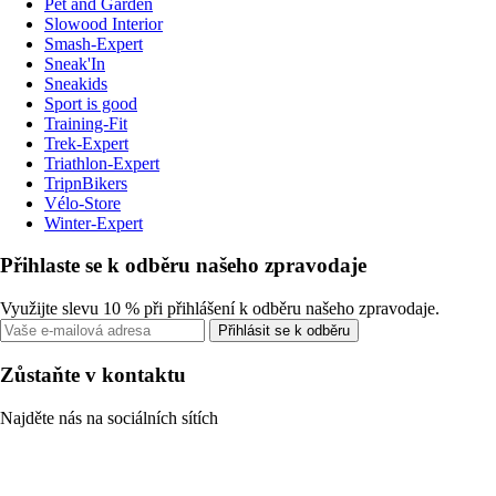
Pet and Garden
Slowood Interior
Smash-Expert
Sneak'In
Sneakids
Sport is good
Training-Fit
Trek-Expert
Triathlon-Expert
TripnBikers
Vélo-Store
Winter-Expert
Přihlaste se k odběru našeho zpravodaje
Využijte slevu 10 % při přihlášení k odběru našeho zpravodaje.
Přihlásit se k odběru
Zůstaňte v kontaktu
Najděte nás na sociálních sítích