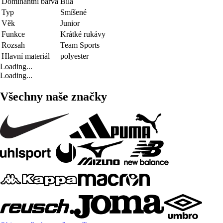
Dominantní barva
Bílá
Typ
Smíšené
Věk
Junior
Funkce
Krátké rukávy
Rozsah
Team Sports
Hlavní materiál
polyester
Loading...
Loading...
Všechny naše značky