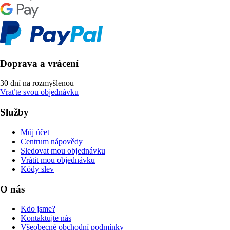
Doprava a vrácení
30 dní na rozmyšlenou
Vraťte svou objednávku
Služby
Můj účet
Centrum nápovědy
Sledovat mou objednávku
Vrátit mou objednávku
Kódy slev
O nás
Kdo jsme?
Kontaktujte nás
Všeobecné obchodní podmínky