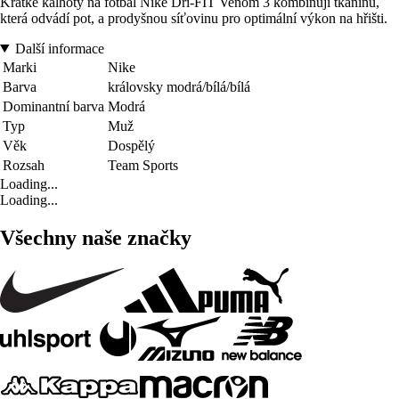
Krátké kalhoty na fotbal Nike Dri-FIT Venom 3 kombinují tkaninu,
která odvádí pot, a prodyšnou síťovinu pro optimální výkon na hřišti.
Další informace
Marki
Nike
Barva
královsky modrá/bílá/bílá
Dominantní barva
Modrá
Typ
Muž
Věk
Dospělý
Rozsah
Team Sports
Loading...
Loading...
Všechny naše značky