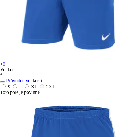
+0
Velikost
*
Průvodce velikostí
S
L
XL
2XL
Toto pole je povinné