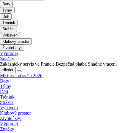
Boty
Týmy
Děti
Trénink
Strážci
Vybavení
Klubový prostor
Životní styl
Výprodej
Značky
Zákaznický servis ve Francie
Bezpečná platba
Snadné vracení
Hledat
Mistrovství světa 2026
Boty
Týmy
Děti
Trénink
Strážci
Vybavení
Klubový prostor
Životní styl
Výprodej
Značky