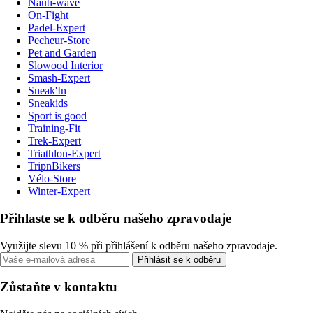
Nauti-wave
On-Fight
Padel-Expert
Pecheur-Store
Pet and Garden
Slowood Interior
Smash-Expert
Sneak'In
Sneakids
Sport is good
Training-Fit
Trek-Expert
Triathlon-Expert
TripnBikers
Vélo-Store
Winter-Expert
Přihlaste se k odběru našeho zpravodaje
Využijte slevu 10 % při přihlášení k odběru našeho zpravodaje.
Přihlásit se k odběru
Zůstaňte v kontaktu