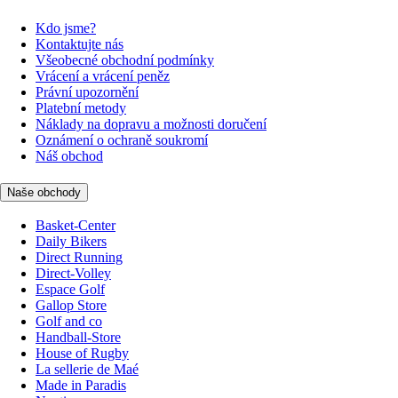
Kdo jsme?
Kontaktujte nás
Všeobecné obchodní podmínky
Vrácení a vrácení peněz
Právní upozornění
Platební metody
Náklady na dopravu a možnosti doručení
Oznámení o ochraně soukromí
Náš obchod
Naše obchody
Basket-Center
Daily Bikers
Direct Running
Direct-Volley
Espace Golf
Gallop Store
Golf and co
Handball-Store
House of Rugby
La sellerie de Maé
Made in Paradis