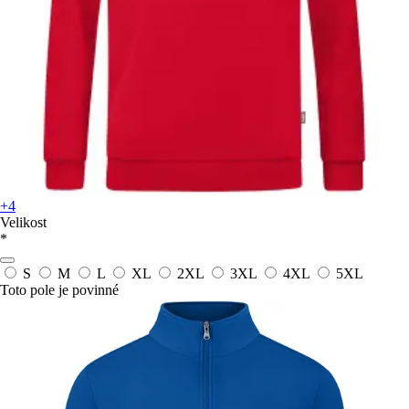
+4
Velikost
*
S
M
L
XL
2XL
3XL
4XL
5XL
Toto pole je povinné