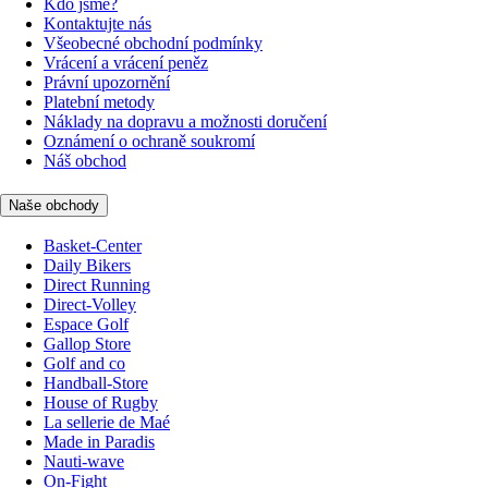
Kdo jsme?
Kontaktujte nás
Všeobecné obchodní podmínky
Vrácení a vrácení peněz
Právní upozornění
Platební metody
Náklady na dopravu a možnosti doručení
Oznámení o ochraně soukromí
Náš obchod
Naše obchody
Basket-Center
Daily Bikers
Direct Running
Direct-Volley
Espace Golf
Gallop Store
Golf and co
Handball-Store
House of Rugby
La sellerie de Maé
Made in Paradis
Nauti-wave
On-Fight