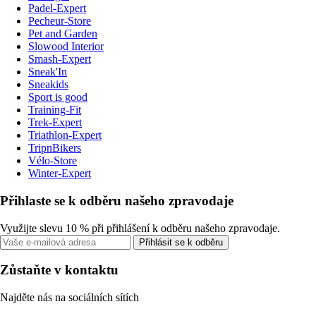
Padel-Expert
Pecheur-Store
Pet and Garden
Slowood Interior
Smash-Expert
Sneak'In
Sneakids
Sport is good
Training-Fit
Trek-Expert
Triathlon-Expert
TripnBikers
Vélo-Store
Winter-Expert
Přihlaste se k odběru našeho zpravodaje
Využijte slevu 10 % při přihlášení k odběru našeho zpravodaje.
Přihlásit se k odběru
Zůstaňte v kontaktu
Najděte nás na sociálních sítích