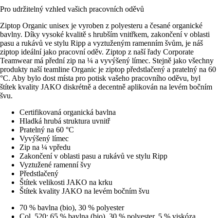
Pro udržitelný vzhled vašich pracovních oděvů
Ziptop Organic unisex je vyroben z polyesteru a česané organické
bavlny. Díky vysoké kvalitě s hrubším vnitřkem, zakončení v oblasti
pasu a rukávů ve stylu Ripp a vyztuženým ramenním švům, je náš
ziptop ideální jako pracovní oděv. Ziptop z naší řady Corporate
Teamwear má přední zip na ¼ a vyvýšený límec. Stejně jako všechny
produkty naší teamline Organic je ziptop předstlačený a pratelný na 60
°C. Aby bylo dost místa pro potisk vašeho pracovního oděvu, byl
štítek kvality JAKO diskrétně a decentně aplikován na levém bočním
švu.
Certifikovaná organická bavlna
Hladká hrubá struktura uvnitř
Pratelný na 60 °C
Vyvýšený límec
Zip na ¼ vpředu
Zakončení v oblasti pasu a rukávů ve stylu Ripp
Vyztužené ramenní švy
Předstlačený
Štítek velikosti JAKO na krku
Štítek kvality JAKO na levém bočním švu
70 % bavlna (bio), 30 % polyester
Col. 520: 65 % bavlna (bio), 30 % polyester, 5 % viskóza