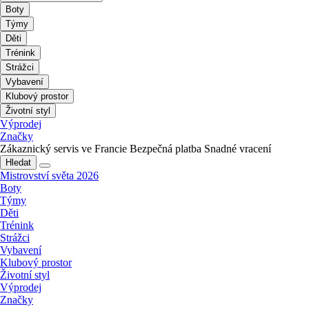
Boty
Týmy
Děti
Trénink
Strážci
Vybavení
Klubový prostor
Životní styl
Výprodej
Značky
Zákaznický servis ve Francie
Bezpečná platba
Snadné vracení
Hledat
Mistrovství světa 2026
Boty
Týmy
Děti
Trénink
Strážci
Vybavení
Klubový prostor
Životní styl
Výprodej
Značky