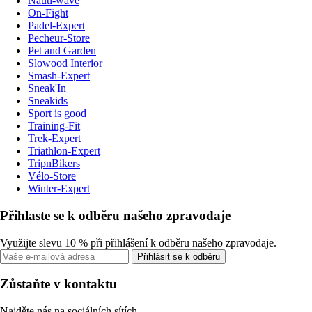
Nauti-wave
On-Fight
Padel-Expert
Pecheur-Store
Pet and Garden
Slowood Interior
Smash-Expert
Sneak'In
Sneakids
Sport is good
Training-Fit
Trek-Expert
Triathlon-Expert
TripnBikers
Vélo-Store
Winter-Expert
Přihlaste se k odběru našeho zpravodaje
Využijte slevu 10 % při přihlášení k odběru našeho zpravodaje.
Přihlásit se k odběru
Zůstaňte v kontaktu
Najděte nás na sociálních sítích