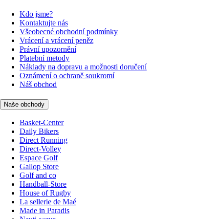
Kdo jsme?
Kontaktujte nás
Všeobecné obchodní podmínky
Vrácení a vrácení peněz
Právní upozornění
Platební metody
Náklady na dopravu a možnosti doručení
Oznámení o ochraně soukromí
Náš obchod
Naše obchody
Basket-Center
Daily Bikers
Direct Running
Direct-Volley
Espace Golf
Gallop Store
Golf and co
Handball-Store
House of Rugby
La sellerie de Maé
Made in Paradis