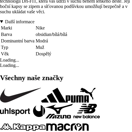
technologií Dri-FIT, která vás udrží v suchu během lehkého deště. Její
boční kapsy se zipem a síťovanou podšívkou umožňují bezpečně a v
suchu ukládat vaše věci.
Další informace
Marki
Nike
Barva
obsidian/bílá/bílá
Dominantní barva
Modrá
Typ
Muž
Věk
Dospělý
Loading...
Loading...
Všechny naše značky