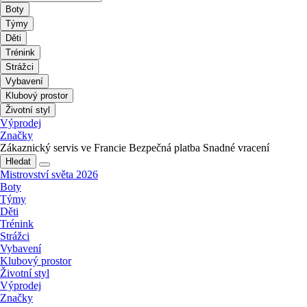
Boty
Týmy
Děti
Trénink
Strážci
Vybavení
Klubový prostor
Životní styl
Výprodej
Značky
Zákaznický servis ve Francie
Bezpečná platba
Snadné vracení
Hledat
Mistrovství světa 2026
Boty
Týmy
Děti
Trénink
Strážci
Vybavení
Klubový prostor
Životní styl
Výprodej
Značky