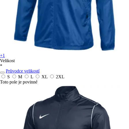
+1
Velikost
*
Průvodce velikostí
S
M
L
XL
2XL
Toto pole je povinné