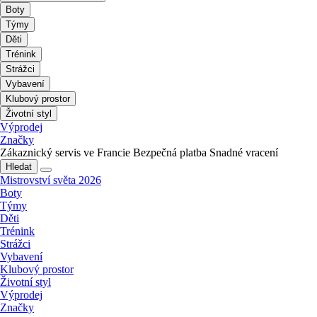
Boty
Týmy
Děti
Trénink
Strážci
Vybavení
Klubový prostor
Životní styl
Výprodej
Značky
Zákaznický servis ve Francie
Bezpečná platba
Snadné vracení
Hledat
Mistrovství světa 2026
Boty
Týmy
Děti
Trénink
Strážci
Vybavení
Klubový prostor
Životní styl
Výprodej
Značky