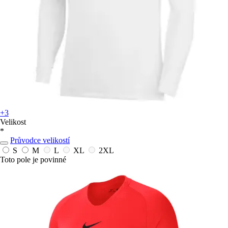
+3
Velikost
*
Průvodce velikostí
S
M
L
XL
2XL
Toto pole je povinné