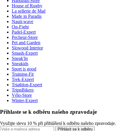
Handball-Store
House of Rugby
La sellerie de Maé
Made in Paradis
Nauti-wave
On-Fight
Padel-Expert
Pecheur-Store
Pet and Garden
Slowood Interior
Smash-Expert
Sneak'In
Sneakids
Sport is good
Training-Fit
Trek-Expert
Triathlon-Expert
TripnBikers
Vélo-Store
Winter-Expert
Přihlaste se k odběru našeho zpravodaje
Využijte slevu 10 % při přihlášení k odběru našeho zpravodaje.
Přihlásit se k odběru