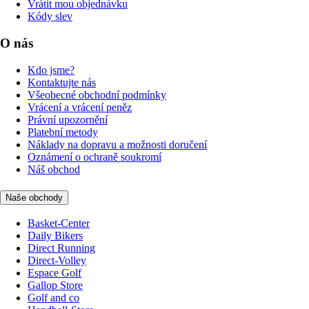
Vrátit mou objednávku
Kódy slev
O nás
Kdo jsme?
Kontaktujte nás
Všeobecné obchodní podmínky
Vrácení a vrácení peněz
Právní upozornění
Platební metody
Náklady na dopravu a možnosti doručení
Oznámení o ochraně soukromí
Náš obchod
Naše obchody
Basket-Center
Daily Bikers
Direct Running
Direct-Volley
Espace Golf
Gallop Store
Golf and co