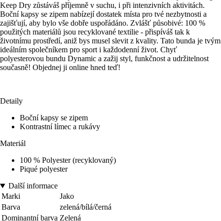
Keep Dry zůstáváš příjemně v suchu, i při intenzivních aktivitách.
Boční kapsy se zipem nabízejí dostatek místa pro tvé nezbytnosti a
zajišťují, aby bylo vše dobře uspořádáno. Zvlášť působivé: 100 %
použitých materiálů jsou recyklované textilie - přispíváš tak k
životnímu prostředí, aniž bys musel slevit z kvality. Tato bunda je tvým
ideálním společníkem pro sport i každodenní život. Chyť
polyesterovou bundu Dynamic a zažij styl, funkčnost a udržitelnost
současně! Objednej ji online hned teď!
Detaily
Boční kapsy se zipem
Kontrastní límec a rukávy
Materiál
100 % Polyester (recyklovaný)
Piqué polyester
Další informace
Marki
Jako
Barva
zelená/bílá/černá
Dominantní barva
Zelená