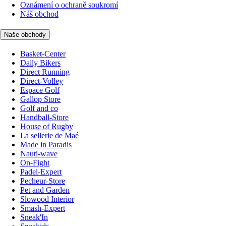
Oznámení o ochraně soukromí
Náš obchod
Naše obchody
Basket-Center
Daily Bikers
Direct Running
Direct-Volley
Espace Golf
Gallop Store
Golf and co
Handball-Store
House of Rugby
La sellerie de Maé
Made in Paradis
Nauti-wave
On-Fight
Padel-Expert
Pecheur-Store
Pet and Garden
Slowood Interior
Smash-Expert
Sneak'In