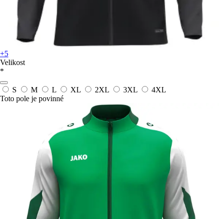
+5
Velikost
*
S
M
L
XL
2XL
3XL
4XL
Toto pole je povinné