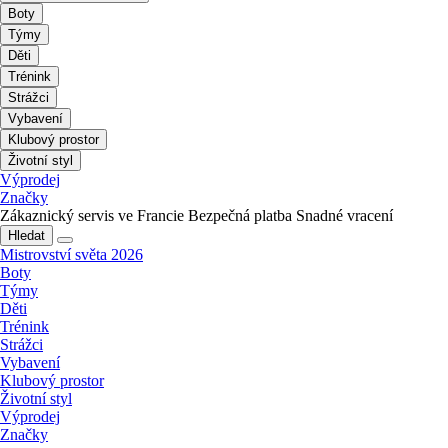
Boty
Týmy
Děti
Trénink
Strážci
Vybavení
Klubový prostor
Životní styl
Výprodej
Značky
Zákaznický servis ve Francie
Bezpečná platba
Snadné vracení
Hledat
Mistrovství světa 2026
Boty
Týmy
Děti
Trénink
Strážci
Vybavení
Klubový prostor
Životní styl
Výprodej
Značky