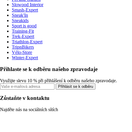
Slowood Interior
Smash-Expert
Sneak'In
Sneakids
Sport is good
Training-Fit
Trek-Expert
Triathlon-Expert
TripnBikers
Vélo-Store
Winter-Expert
Přihlaste se k odběru našeho zpravodaje
Využijte slevu 10 % při přihlášení k odběru našeho zpravodaje.
Přihlásit se k odběru
Zůstaňte v kontaktu
Najděte nás na sociálních sítích