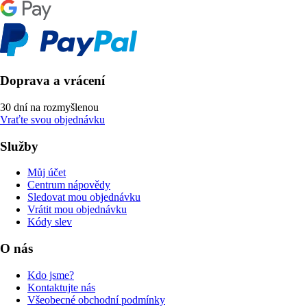
Doprava a vrácení
30 dní na rozmyšlenou
Vraťte svou objednávku
Služby
Můj účet
Centrum nápovědy
Sledovat mou objednávku
Vrátit mou objednávku
Kódy slev
O nás
Kdo jsme?
Kontaktujte nás
Všeobecné obchodní podmínky