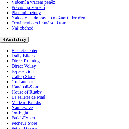
Vrácení a vrácení peněz
Právní upozornění
Platební metody
Náklady na dopravu a možnosti doručení
Oznámení o ochraně soukromí
Náš obchod
Naše obchody
Basket-Center
Daily Bikers
Direct Running
Direct-Volley
Espace Golf
Gallop Store
Golf and co
Handball-Store
House of Rugby
La sellerie de Maé
Made in Paradis
Nauti-wave
On-Fight
Padel-Expert
Pecheur-Store
Pet and Garden