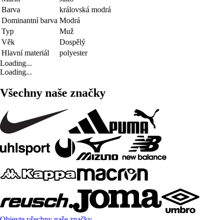
Barva
královská modrá
Dominantní barva
Modrá
Typ
Muž
Věk
Dospělý
Hlavní materiál
polyester
Loading...
Loading...
Všechny naše značky
Objevte všechny naše značky