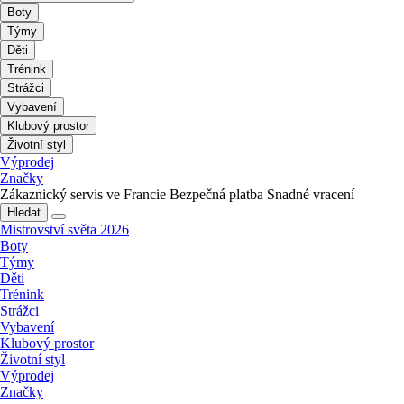
Boty
Týmy
Děti
Trénink
Strážci
Vybavení
Klubový prostor
Životní styl
Výprodej
Značky
Zákaznický servis ve Francie
Bezpečná platba
Snadné vracení
Hledat
Mistrovství světa 2026
Boty
Týmy
Děti
Trénink
Strážci
Vybavení
Klubový prostor
Životní styl
Výprodej
Značky