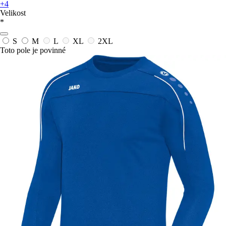
+4
Velikost
*
S
M
L
XL
2XL
Toto pole je povinné