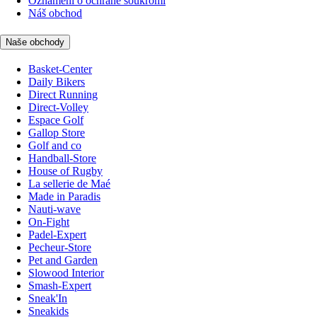
Oznámení o ochraně soukromí
Náš obchod
Naše obchody
Basket-Center
Daily Bikers
Direct Running
Direct-Volley
Espace Golf
Gallop Store
Golf and co
Handball-Store
House of Rugby
La sellerie de Maé
Made in Paradis
Nauti-wave
On-Fight
Padel-Expert
Pecheur-Store
Pet and Garden
Slowood Interior
Smash-Expert
Sneak'In
Sneakids