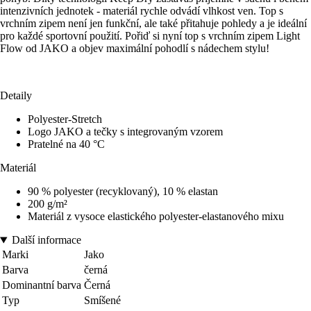
intenzivních jednotek - materiál rychle odvádí vlhkost ven. Top s
vrchním zipem není jen funkční, ale také přitahuje pohledy a je ideální
pro každé sportovní použití. Pořiď si nyní top s vrchním zipem Light
Flow od JAKO a objev maximální pohodlí s nádechem stylu!
Detaily
Polyester-Stretch
Logo JAKO a tečky s integrovaným vzorem
Pratelné na 40 °C
Materiál
90 % polyester (recyklovaný), 10 % elastan
200 g/m²
Materiál z vysoce elastického polyester-elastanového mixu
Další informace
Marki
Jako
Barva
černá
Dominantní barva
Černá
Typ
Smíšené