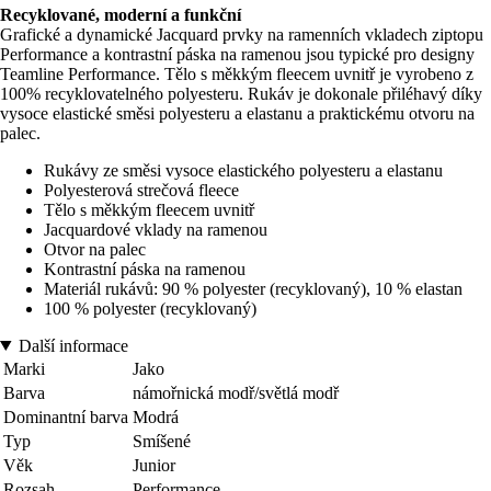
Recyklované, moderní a funkční
Grafické a dynamické Jacquard prvky na ramenních vkladech ziptopu
Performance a kontrastní páska na ramenou jsou typické pro designy
Teamline Performance. Tělo s měkkým fleecem uvnitř je vyrobeno z
100% recyklovatelného polyesteru. Rukáv je dokonale přiléhavý díky
vysoce elastické směsi polyesteru a elastanu a praktickému otvoru na
palec.
Rukávy ze směsi vysoce elastického polyesteru a elastanu
Polyesterová strečová fleece
Tělo s měkkým fleecem uvnitř
Jacquardové vklady na ramenou
Otvor na palec
Kontrastní páska na ramenou
Materiál rukávů: 90 % polyester (recyklovaný), 10 % elastan
100 % polyester (recyklovaný)
Další informace
Marki
Jako
Barva
námořnická modř/světlá modř
Dominantní barva
Modrá
Typ
Smíšené
Věk
Junior
Rozsah
Performance