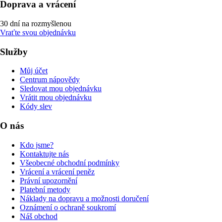
Doprava a vrácení
30 dní na rozmyšlenou
Vraťte svou objednávku
Služby
Můj účet
Centrum nápovědy
Sledovat mou objednávku
Vrátit mou objednávku
Kódy slev
O nás
Kdo jsme?
Kontaktujte nás
Všeobecné obchodní podmínky
Vrácení a vrácení peněz
Právní upozornění
Platební metody
Náklady na dopravu a možnosti doručení
Oznámení o ochraně soukromí
Náš obchod