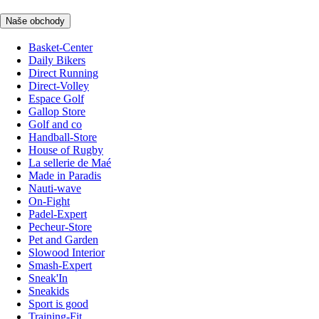
Naše obchody
Basket-Center
Daily Bikers
Direct Running
Direct-Volley
Espace Golf
Gallop Store
Golf and co
Handball-Store
House of Rugby
La sellerie de Maé
Made in Paradis
Nauti-wave
On-Fight
Padel-Expert
Pecheur-Store
Pet and Garden
Slowood Interior
Smash-Expert
Sneak'In
Sneakids
Sport is good
Training-Fit