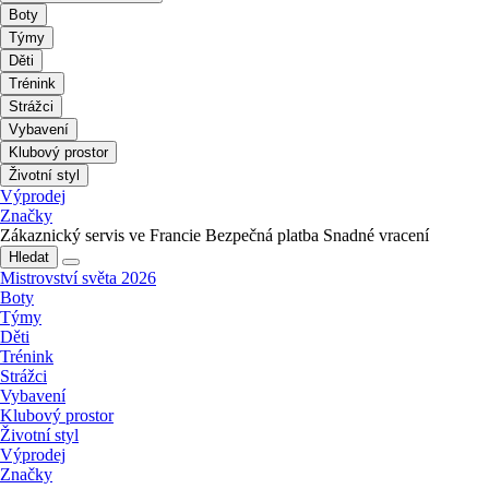
Boty
Týmy
Děti
Trénink
Strážci
Vybavení
Klubový prostor
Životní styl
Výprodej
Značky
Zákaznický servis ve Francie
Bezpečná platba
Snadné vracení
Hledat
Mistrovství světa 2026
Boty
Týmy
Děti
Trénink
Strážci
Vybavení
Klubový prostor
Životní styl
Výprodej
Značky