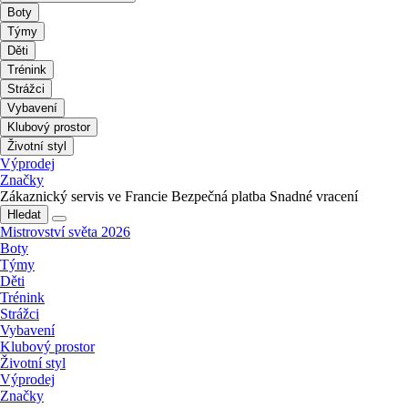
Boty
Týmy
Děti
Trénink
Strážci
Vybavení
Klubový prostor
Životní styl
Výprodej
Značky
Zákaznický servis ve Francie
Bezpečná platba
Snadné vracení
Hledat
Mistrovství světa 2026
Boty
Týmy
Děti
Trénink
Strážci
Vybavení
Klubový prostor
Životní styl
Výprodej
Značky