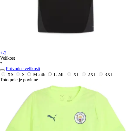
+-2
Velikost
*
Průvodce velikostí
XS
S
M
24h
L
24h
XL
2XL
3XL
Toto pole je povinné