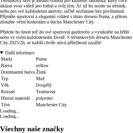
Tréninkový dres je ideální volbou pro každého fanouška, který chce
ukázat svou vášeň pro fotbal a svůj tým. Ať už ho nosíte na trénink,
nebo pro své každodenní aktivity, určitě nezůstane bez povšimnutí.
Přijměte sportovní a elegantní vzhled s tímto dresem Puma, a přitom
zůstaňte věrní hodnotám a duchu Manchester City.
Přidejte ho hned teď do své sportovní garderoby a vynikněte na hřišti
nebo ve svém každodenním životě. S tréninkovým dresem Manchester
City 2025/26, se každá chvíle stává příležitostí zazářit!
Další informace
Marki
Puma
Barva
yellow
Dominantní barva
Žlutá
Typ
Muž
Věk
Dospělý
Rozsah
Teamwear
Hlavní materiál
polyester
Tým
Manchester City
Loading...
Loading...
Všechny naše značky