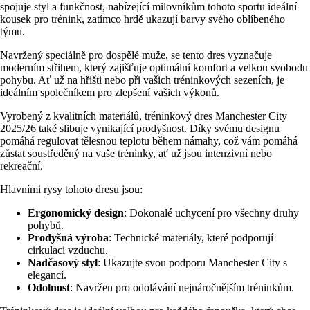
spojuje styl a funkčnost, nabízející milovníkům tohoto sportu ideální
kousek pro trénink, zatímco hrdě ukazují barvy svého oblíbeného
týmu.
Navržený speciálně pro dospělé muže, se tento dres vyznačuje
moderním střihem, který zajišťuje optimální komfort a velkou svobodu
pohybu. Ať už na hřišti nebo při vašich tréninkových sezeních, je
ideálním společníkem pro zlepšení vašich výkonů.
Vyrobený z kvalitních materiálů, tréninkový dres Manchester City
2025/26 také slibuje vynikající prodyšnost. Díky svému designu
pomáhá regulovat tělesnou teplotu během námahy, což vám pomáhá
zůstat soustředěný na vaše tréninky, ať už jsou intenzivní nebo
rekreační.
Hlavními rysy tohoto dresu jsou:
Ergonomický design
: Dokonalé uchycení pro všechny druhy
pohybů.
Prodyšná výroba
: Technické materiály, které podporují
cirkulaci vzduchu.
Nadčasový styl
: Ukazujte svou podporu Manchester City s
elegancí.
Odolnost
: Navržen pro odolávání nejnáročnějším tréninkům.