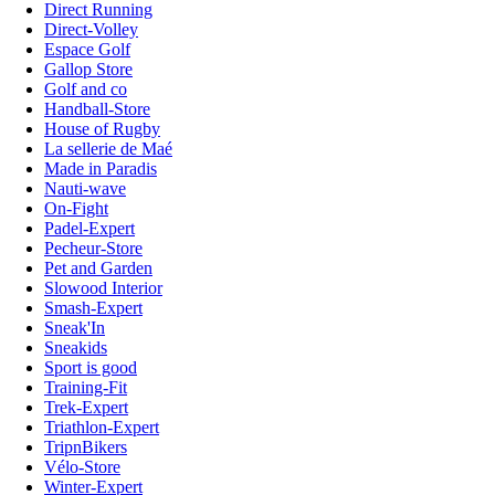
Direct Running
Direct-Volley
Espace Golf
Gallop Store
Golf and co
Handball-Store
House of Rugby
La sellerie de Maé
Made in Paradis
Nauti-wave
On-Fight
Padel-Expert
Pecheur-Store
Pet and Garden
Slowood Interior
Smash-Expert
Sneak'In
Sneakids
Sport is good
Training-Fit
Trek-Expert
Triathlon-Expert
TripnBikers
Vélo-Store
Winter-Expert