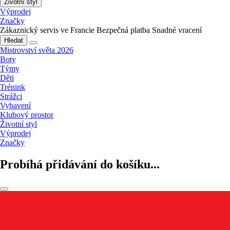
Životní styl
Výprodej
Značky
Zákaznický servis ve Francie
Bezpečná platba
Snadné vracení
Hledat
Mistrovství světa 2026
Boty
Týmy
Děti
Trénink
Strážci
Vybavení
Klubový prostor
Životní styl
Výprodej
Značky
Probíhá přidávání do košíku...