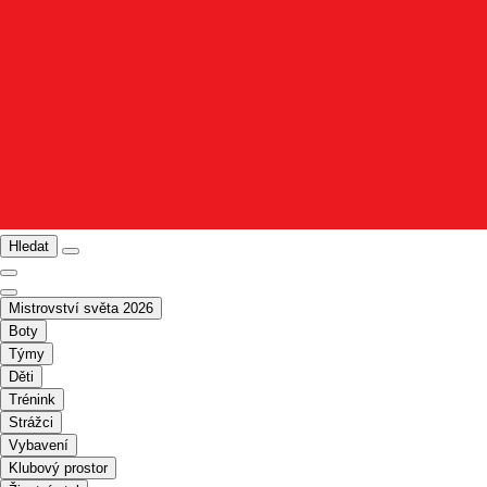
Hledat
Mistrovství světa 2026
Boty
Týmy
Děti
Trénink
Strážci
Vybavení
Klubový prostor