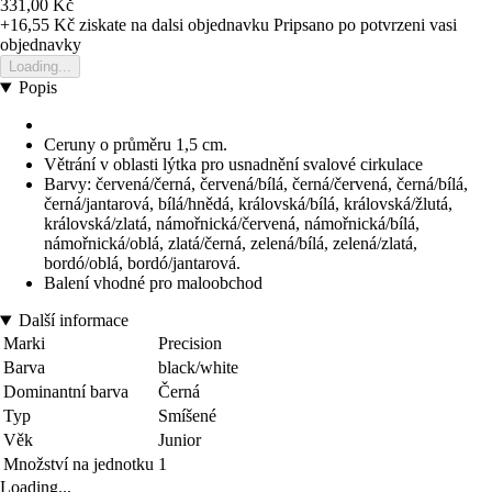
331,00 Kč
+16,55 Kč
ziskate na dalsi objednavku
Pripsano po potvrzeni vasi
objednavky
Loading...
Popis
Ceruny o průměru 1,5 cm.
Větrání v oblasti lýtka pro usnadnění svalové cirkulace
Barvy: červená/černá, červená/bílá, černá/červená, černá/bílá,
černá/jantarová, bílá/hnědá, královská/bílá, královská/žlutá,
královská/zlatá, námořnická/červená, námořnická/bílá,
námořnická/oblá, zlatá/černá, zelená/bílá, zelená/zlatá,
bordó/oblá, bordó/jantarová.
Balení vhodné pro maloobchod
Další informace
Marki
Precision
Barva
black/white
Dominantní barva
Černá
Typ
Smíšené
Věk
Junior
Množství na jednotku
1
Loading...