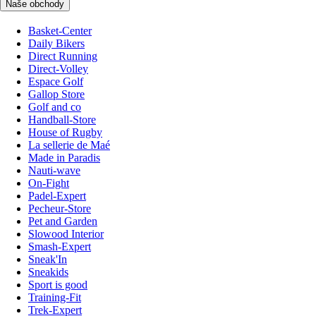
Naše obchody
Basket-Center
Daily Bikers
Direct Running
Direct-Volley
Espace Golf
Gallop Store
Golf and co
Handball-Store
House of Rugby
La sellerie de Maé
Made in Paradis
Nauti-wave
On-Fight
Padel-Expert
Pecheur-Store
Pet and Garden
Slowood Interior
Smash-Expert
Sneak'In
Sneakids
Sport is good
Training-Fit
Trek-Expert