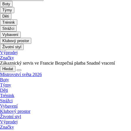
Boty
Týmy
Děti
Trénink
Strážci
Vybavení
Klubový prostor
Životní styl
Výprodej
Značky
Zákaznický servis ve Francie
Bezpečná platba
Snadné vracení
Hledat
Mistrovství světa 2026
Boty
Týmy
Děti
Trénink
Strážci
Vybavení
Klubový prostor
Životní styl
Výprodej
Značky