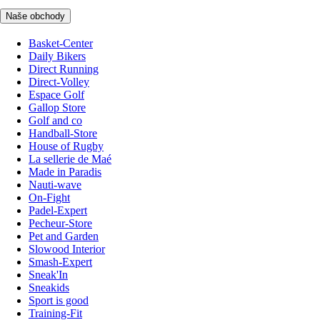
Naše obchody
Basket-Center
Daily Bikers
Direct Running
Direct-Volley
Espace Golf
Gallop Store
Golf and co
Handball-Store
House of Rugby
La sellerie de Maé
Made in Paradis
Nauti-wave
On-Fight
Padel-Expert
Pecheur-Store
Pet and Garden
Slowood Interior
Smash-Expert
Sneak'In
Sneakids
Sport is good
Training-Fit