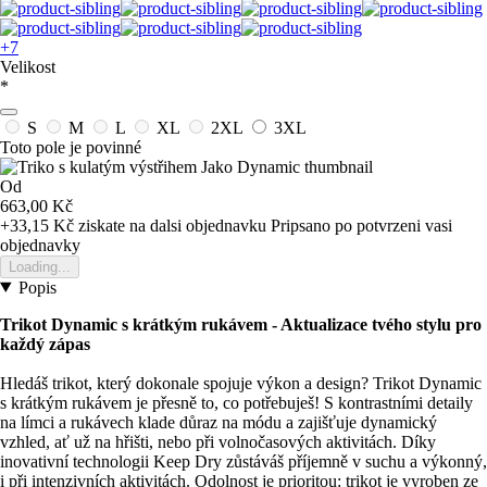
+7
Velikost
*
S
M
L
XL
2XL
3XL
Toto pole je povinné
Od
663,00 Kč
+33,15 Kč
ziskate na dalsi objednavku
Pripsano po potvrzeni vasi
objednavky
Loading...
Popis
Trikot Dynamic s krátkým rukávem
- Aktualizace tvého stylu pro
každý zápas
Hledáš trikot, který dokonale spojuje výkon a design? Trikot Dynamic
s krátkým rukávem je přesně to, co potřebuješ! S kontrastními detaily
na límci a rukávech klade důraz na módu a zajišťuje dynamický
vzhled, ať už na hřišti, nebo při volnočasových aktivitách. Díky
inovativní technologii Keep Dry zůstáváš příjemně v suchu a výkonný,
i při intenzivních aktivitách. Odolnost je prioritou: trikot je vyroben ze