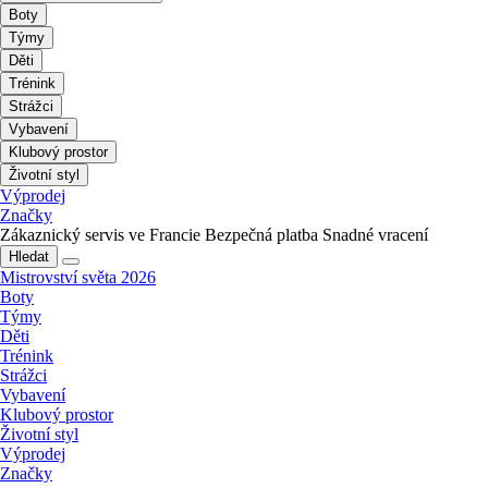
Boty
Týmy
Děti
Trénink
Strážci
Vybavení
Klubový prostor
Životní styl
Výprodej
Značky
Zákaznický servis ve Francie
Bezpečná platba
Snadné vracení
Hledat
Mistrovství světa 2026
Boty
Týmy
Děti
Trénink
Strážci
Vybavení
Klubový prostor
Životní styl
Výprodej
Značky