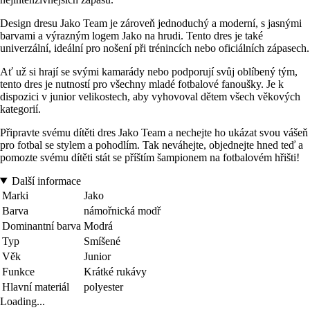
Design dresu Jako Team je zároveň jednoduchý a moderní, s jasnými
barvami a výrazným logem Jako na hrudi. Tento dres je také
univerzální, ideální pro nošení při trénincích nebo oficiálních zápasech.
Ať už si hrají se svými kamarády nebo podporují svůj oblíbený tým,
tento dres je nutností pro všechny mladé fotbalové fanoušky. Je k
dispozici v junior velikostech, aby vyhovoval dětem všech věkových
kategorií.
Připravte svému dítěti dres Jako Team a nechejte ho ukázat svou vášeň
pro fotbal se stylem a pohodlím. Tak neváhejte, objednejte hned teď a
pomozte svému dítěti stát se příštím šampionem na fotbalovém hřišti!
Další informace
Marki
Jako
Barva
námořnická modř
Dominantní barva
Modrá
Typ
Smíšené
Věk
Junior
Funkce
Krátké rukávy
Hlavní materiál
polyester
Loading...