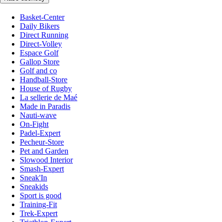
Basket-Center
Daily Bikers
Direct Running
Direct-Volley
Espace Golf
Gallop Store
Golf and co
Handball-Store
House of Rugby
La sellerie de Maé
Made in Paradis
Nauti-wave
On-Fight
Padel-Expert
Pecheur-Store
Pet and Garden
Slowood Interior
Smash-Expert
Sneak'In
Sneakids
Sport is good
Training-Fit
Trek-Expert