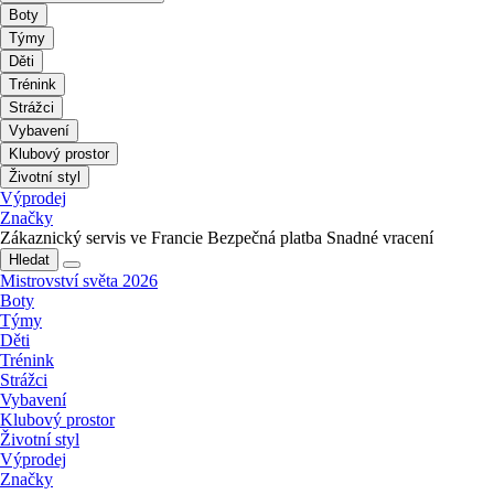
Boty
Týmy
Děti
Trénink
Strážci
Vybavení
Klubový prostor
Životní styl
Výprodej
Značky
Zákaznický servis ve Francie
Bezpečná platba
Snadné vracení
Hledat
Mistrovství světa 2026
Boty
Týmy
Děti
Trénink
Strážci
Vybavení
Klubový prostor
Životní styl
Výprodej
Značky