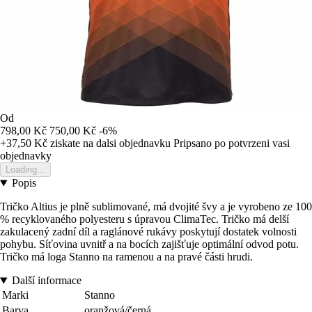
Od
798,00 Kč
750,00 Kč
-6%
+37,50 Kč
ziskate na dalsi objednavku
Pripsano po potvrzeni vasi
objednavky
Loading...
Popis
Tričko Altius je plně sublimované, má dvojité švy a je vyrobeno ze 100
% recyklovaného polyesteru s úpravou ClimaTec. Tričko má delší
zakulacený zadní díl a raglánové rukávy poskytují dostatek volnosti
pohybu. Síťovina uvnitř a na bocích zajišťuje optimální odvod potu.
Tričko má loga Stanno na ramenou a na pravé části hrudi.
Další informace
Marki
Stanno
Barva
oranžová/černá