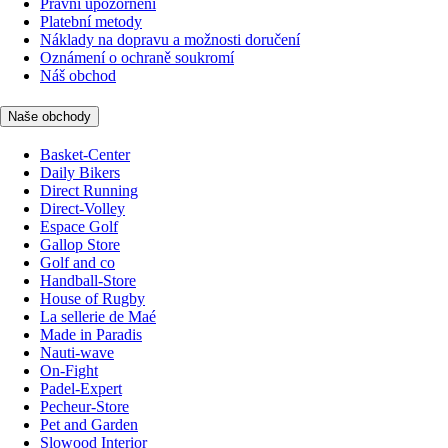
Právní upozornění
Platební metody
Náklady na dopravu a možnosti doručení
Oznámení o ochraně soukromí
Náš obchod
Naše obchody
Basket-Center
Daily Bikers
Direct Running
Direct-Volley
Espace Golf
Gallop Store
Golf and co
Handball-Store
House of Rugby
La sellerie de Maé
Made in Paradis
Nauti-wave
On-Fight
Padel-Expert
Pecheur-Store
Pet and Garden
Slowood Interior