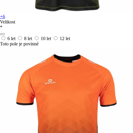
+6
Velikost
*
6 let
8 let
10 let
12 let
Toto pole je povinné