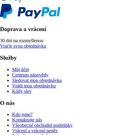
Doprava a vrácení
30 dní na rozmyšlenou
Vraťte svou objednávku
Služby
Můj účet
Centrum nápovědy
Sledovat mou objednávku
Vrátit mou objednávku
Kódy slev
O nás
Kdo jsme?
Kontaktujte nás
Všeobecné obchodní podmínky
Vrácení a vrácení peněz