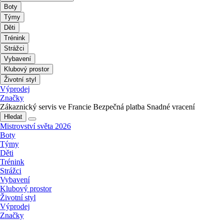
Boty
Týmy
Děti
Trénink
Strážci
Vybavení
Klubový prostor
Životní styl
Výprodej
Značky
Zákaznický servis ve Francie
Bezpečná platba
Snadné vracení
Hledat
Mistrovství světa 2026
Boty
Týmy
Děti
Trénink
Strážci
Vybavení
Klubový prostor
Životní styl
Výprodej
Značky