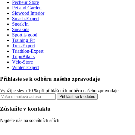
Pecheur-Store
Pet and Garden
Slowood Interior
Smash-Expert
Sneak'In
Sneakids
Sport is good
Training-Fit
Trek-Expert
Triathlon-Expert
TripnBikers
Vélo-Store
Winter-Expert
Přihlaste se k odběru našeho zpravodaje
Využijte slevu 10 % při přihlášení k odběru našeho zpravodaje.
Přihlásit se k odběru
Zůstaňte v kontaktu
Najděte nás na sociálních sítích