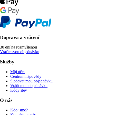
Doprava a vrácení
30 dní na rozmyšlenou
Vraťte svou objednávku
Služby
Můj účet
Centrum nápovědy
Sledovat mou objednávku
Vrátit mou objednávku
Kódy slev
O nás
Kdo jsme?
Kontaktujte nás