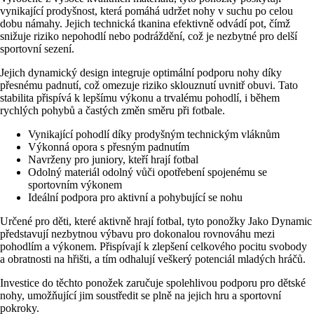
vynikající prodyšnost, která pomáhá udržet nohy v suchu po celou
dobu námahy. Jejich technická tkanina efektivně odvádí pot, čímž
snižuje riziko nepohodlí nebo podráždění, což je nezbytné pro delší
sportovní sezení.
Jejich dynamický design integruje optimální podporu nohy díky
přesnému padnutí, což omezuje riziko sklouznutí uvnitř obuvi. Tato
stabilita přispívá k lepšímu výkonu a trvalému pohodlí, i během
rychlých pohybů a častých změn směru při fotbale.
Vynikající pohodlí díky prodyšným technickým vláknům
Výkonná opora s přesným padnutím
Navrženy pro juniory, kteří hrají fotbal
Odolný materiál odolný vůči opotřebení spojenému se
sportovním výkonem
Ideální podpora pro aktivní a pohybující se nohu
Určené pro děti, které aktivně hrají fotbal, tyto ponožky Jako Dynamic
představují nezbytnou výbavu pro dokonalou rovnováhu mezi
pohodlím a výkonem. Přispívají k zlepšení celkového pocitu svobody
a obratnosti na hřišti, a tím odhalují veškerý potenciál mladých hráčů.
Investice do těchto ponožek zaručuje spolehlivou podporu pro dětské
nohy, umožňující jim soustředit se plně na jejich hru a sportovní
pokroky.