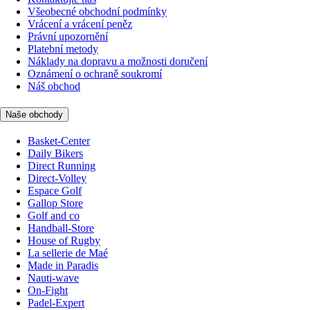
Všeobecné obchodní podmínky
Vrácení a vrácení peněz
Právní upozornění
Platební metody
Náklady na dopravu a možnosti doručení
Oznámení o ochraně soukromí
Náš obchod
Naše obchody
Basket-Center
Daily Bikers
Direct Running
Direct-Volley
Espace Golf
Gallop Store
Golf and co
Handball-Store
House of Rugby
La sellerie de Maé
Made in Paradis
Nauti-wave
On-Fight
Padel-Expert