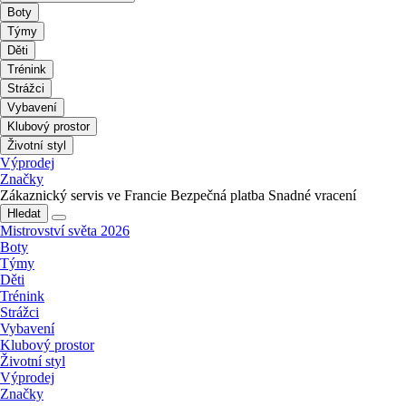
Boty
Týmy
Děti
Trénink
Strážci
Vybavení
Klubový prostor
Životní styl
Výprodej
Značky
Zákaznický servis ve Francie
Bezpečná platba
Snadné vracení
Hledat
Mistrovství světa 2026
Boty
Týmy
Děti
Trénink
Strážci
Vybavení
Klubový prostor
Životní styl
Výprodej
Značky