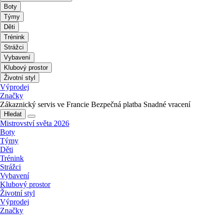
Boty
Týmy
Děti
Trénink
Strážci
Vybavení
Klubový prostor
Životní styl
Výprodej
Značky
Zákaznický servis ve Francie
Bezpečná platba
Snadné vracení
Hledat
Mistrovství světa 2026
Boty
Týmy
Děti
Trénink
Strážci
Vybavení
Klubový prostor
Životní styl
Výprodej
Značky