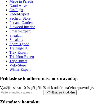
Made in Paradis
Nauti-wave
On-Fight
Padel-Expert
Pecheur-Store
Pet and Garden
Slowood Interior
Smash-Expert
Sneak'In
Sneakids
Sport is good
Training-Fit
Trek-Expert
Triathlon-Expert
TripnBikers
Vélo-Store
Winter-Expert
Přihlaste se k odběru našeho zpravodaje
Využijte slevu 10 % při přihlášení k odběru našeho zpravodaje.
Přihlásit se k odběru
Zůstaňte v kontaktu