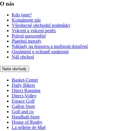
O nás
Kdo jsme?
Kontaktujte nás
Všeobecné obchodní podmínky
Vrácení a vrácení peněz
Právní upozornění
Platební metody
Náklady na dopravu a možnosti doručení
Oznámení o ochraně soukromí
Náš obchod
Naše obchody
Basket-Center
Daily Bikers
Direct Running
Direct-Volley
Espace Golf
Gallop Store
Golf and co
Handball-Store
House of Rugby
La sellerie de Maé