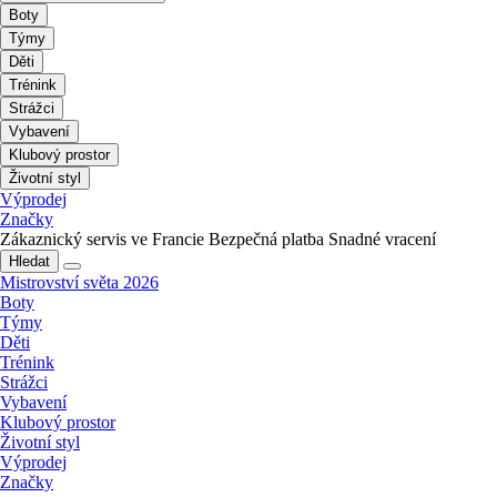
Boty
Týmy
Děti
Trénink
Strážci
Vybavení
Klubový prostor
Životní styl
Výprodej
Značky
Zákaznický servis ve Francie
Bezpečná platba
Snadné vracení
Hledat
Mistrovství světa 2026
Boty
Týmy
Děti
Trénink
Strážci
Vybavení
Klubový prostor
Životní styl
Výprodej
Značky