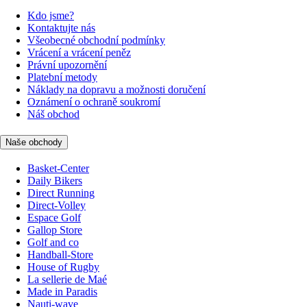
Kdo jsme?
Kontaktujte nás
Všeobecné obchodní podmínky
Vrácení a vrácení peněz
Právní upozornění
Platební metody
Náklady na dopravu a možnosti doručení
Oznámení o ochraně soukromí
Náš obchod
Naše obchody
Basket-Center
Daily Bikers
Direct Running
Direct-Volley
Espace Golf
Gallop Store
Golf and co
Handball-Store
House of Rugby
La sellerie de Maé
Made in Paradis
Nauti-wave