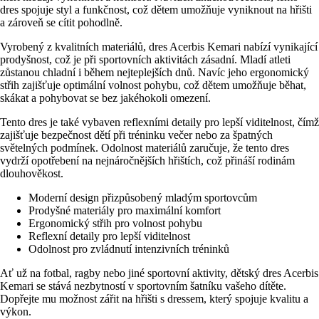
dres spojuje styl a funkčnost, což dětem umožňuje vyniknout na hřišti
a zároveň se cítit pohodlně.
Vyrobený z kvalitních materiálů, dres Acerbis Kemari nabízí vynikající
prodyšnost, což je při sportovních aktivitách zásadní. Mladí atleti
zůstanou chladní i během nejteplejších dnů. Navíc jeho ergonomický
střih zajišťuje optimální volnost pohybu, což dětem umožňuje běhat,
skákat a pohybovat se bez jakéhokoli omezení.
Tento dres je také vybaven reflexními detaily pro lepší viditelnost, čímž
zajišťuje bezpečnost dětí při tréninku večer nebo za špatných
světelných podmínek. Odolnost materiálů zaručuje, že tento dres
vydrží opotřebení na nejnáročnějších hřištích, což přináší rodinám
dlouhověkost.
Moderní design přizpůsobený mladým sportovcům
Prodyšné materiály pro maximální komfort
Ergonomický střih pro volnost pohybu
Reflexní detaily pro lepší viditelnost
Odolnost pro zvládnutí intenzivních tréninků
Ať už na fotbal, ragby nebo jiné sportovní aktivity, dětský dres Acerbis
Kemari se stává nezbytností v sportovním šatníku vašeho dítěte.
Dopřejte mu možnost zářit na hřišti s dressem, který spojuje kvalitu a
výkon.