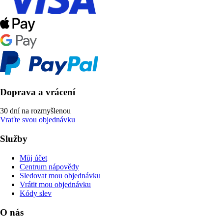
Doprava a vrácení
30 dní na rozmyšlenou
Vraťte svou objednávku
Služby
Můj účet
Centrum nápovědy
Sledovat mou objednávku
Vrátit mou objednávku
Kódy slev
O nás