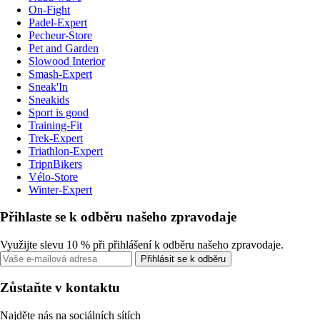
On-Fight
Padel-Expert
Pecheur-Store
Pet and Garden
Slowood Interior
Smash-Expert
Sneak'In
Sneakids
Sport is good
Training-Fit
Trek-Expert
Triathlon-Expert
TripnBikers
Vélo-Store
Winter-Expert
Přihlaste se k odběru našeho zpravodaje
Využijte slevu 10 % při přihlášení k odběru našeho zpravodaje.
Přihlásit se k odběru
Zůstaňte v kontaktu
Najděte nás na sociálních sítích