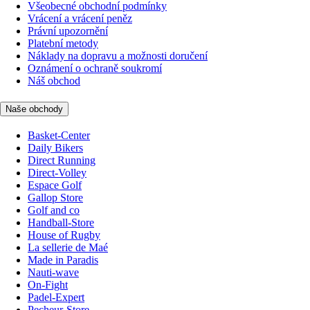
Všeobecné obchodní podmínky
Vrácení a vrácení peněz
Právní upozornění
Platební metody
Náklady na dopravu a možnosti doručení
Oznámení o ochraně soukromí
Náš obchod
Naše obchody
Basket-Center
Daily Bikers
Direct Running
Direct-Volley
Espace Golf
Gallop Store
Golf and co
Handball-Store
House of Rugby
La sellerie de Maé
Made in Paradis
Nauti-wave
On-Fight
Padel-Expert
Pecheur-Store