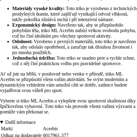
Materiály vysoké kvality:
Toto triko je vyrobeno z technických
prodyšných tkanin, které zajišťují vynikající odvod vlhkosti,
takže pokožka zůstává suchá i při intenzivní námaze.
Ergonomický design:
Navrženo tak, aby se přizpůsobilo
pohybům těla, triko ML Acerbis nabízí velkou svobodu pohybu,
což ho činí ideálním pro všechny sportovní aktivity.
Odolnost:
Vyrobeno z pevných materiálů, toto triko je navrženo
tak, aby odolalo opotřebení, a zaručuje tak dlouhou životnost i
po mnoha použitích.
Jednoduchá údržba:
Toto triko se snadno pere a rychle schne,
což z něj činí praktickou volbu pro pravidelné sportovce.
Ať už jste na hřišti, v posilovně nebo venku v přírodě, triko ML
Acerbis se přizpůsobí všem vašim aktivitám. Se svým moderním a
dynamickým vzhledem vám umožní cítit se dobře, zatímco budete
vyjadřovat svou vášeň pro sport.
Vyberte si triko ML Acerbis a vylepšete svou sportovní zkušenost díky
špičkovému vybavení. Toto triko vás provede všemi vašimi výzvami a
pomůže vám překonat se.
Další informace
Marki
Acerbis
Odkaz na dodavatele
0017961.377