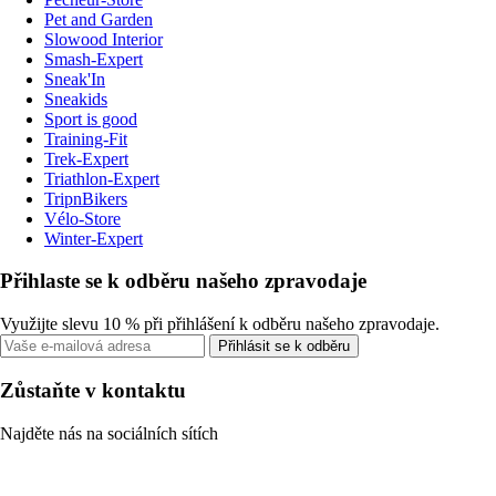
Pet and Garden
Slowood Interior
Smash-Expert
Sneak'In
Sneakids
Sport is good
Training-Fit
Trek-Expert
Triathlon-Expert
TripnBikers
Vélo-Store
Winter-Expert
Přihlaste se k odběru našeho zpravodaje
Využijte slevu 10 % při přihlášení k odběru našeho zpravodaje.
Přihlásit se k odběru
Zůstaňte v kontaktu
Najděte nás na sociálních sítích