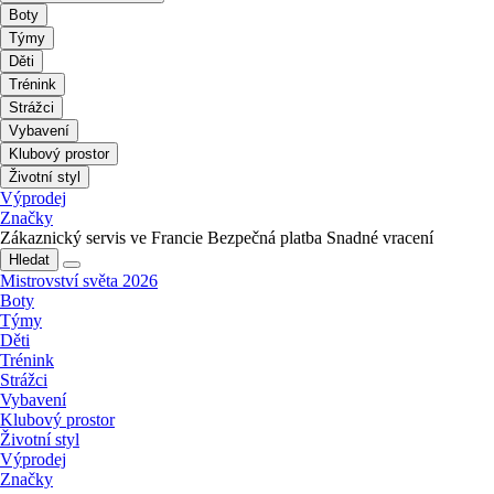
Boty
Týmy
Děti
Trénink
Strážci
Vybavení
Klubový prostor
Životní styl
Výprodej
Značky
Zákaznický servis ve Francie
Bezpečná platba
Snadné vracení
Hledat
Mistrovství světa 2026
Boty
Týmy
Děti
Trénink
Strážci
Vybavení
Klubový prostor
Životní styl
Výprodej
Značky