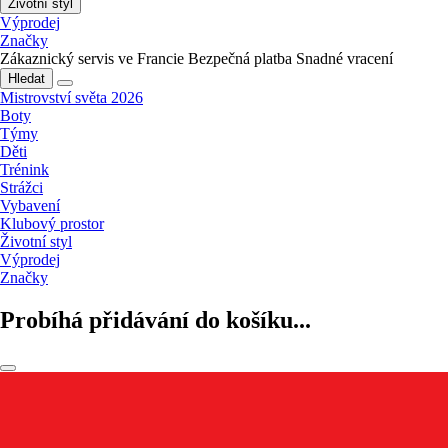
Životní styl
Výprodej
Značky
Zákaznický servis ve Francie
Bezpečná platba
Snadné vracení
Hledat
Mistrovství světa 2026
Boty
Týmy
Děti
Trénink
Strážci
Vybavení
Klubový prostor
Životní styl
Výprodej
Značky
Probíhá přidávání do košíku...