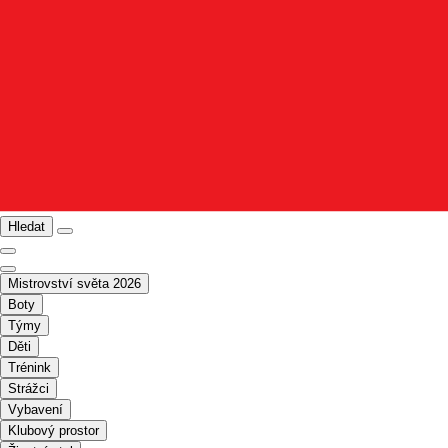
Hledat
Mistrovství světa 2026
Boty
Týmy
Děti
Trénink
Strážci
Vybavení
Klubový prostor