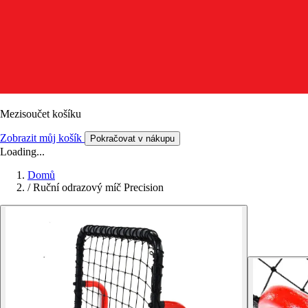
Mezisoučet košíku
Zobrazit můj košík
Pokračovat v nákupu
Loading...
Domů
/
Ruční odrazový míč Precision